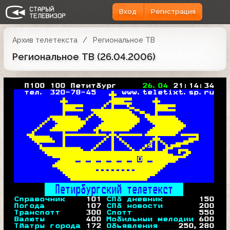
Вход
Регистрация
Архив телетекста
Региональное ТВ
Региональное ТВ (26.04.2006)
   П100 100 Петитбург     
26.04 
21:14:34
тел. 
320
-78-45  
 
www.teletixt.sp.ru







Я

О



Петирбургский телетекст  
Справочник    
101
СПб дневник       
150
Погода        
107
СПб новости       
200
Транспотт     
300
Спотт         
550
Валюты        
400
Мобильныи мелодии 
600
Тйатры города 
172
Объявления    
250
,280