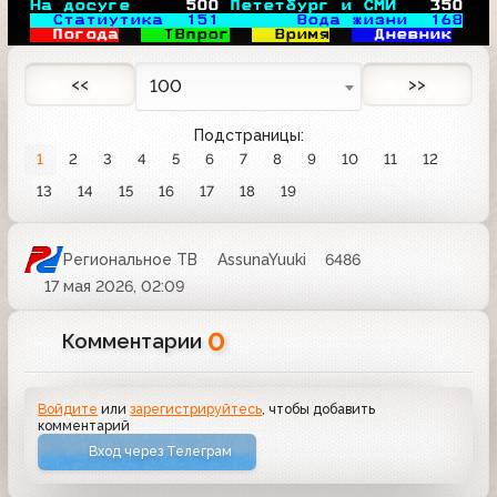
На досуге     
500
Пететбург и СМИ 
350
Статиутика  
151
       Вода жизни  
168
Погода
ТВпрог
Вримя
Дневник
<<
>>
100
Подстраницы:
1
2
3
4
5
6
7
8
9
10
11
12
13
14
15
16
17
18
19
Региональное ТВ
AssunaYuuki
6486
17 мая 2026, 02:09
0
Комментарии
Войдите
или
зарегистрируйтесь
, чтобы добавить
комментарий
Вход через Телеграм