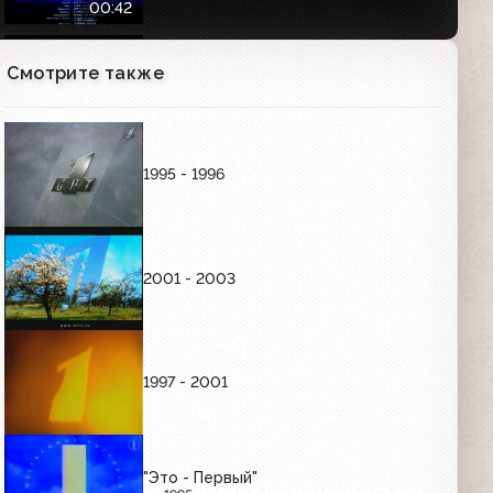
00:42
Смотрите также
Анонс концерта ко дню милиции
(Первый канал, ноябрь 2007)
00:31
1995 - 1996
Проморолики "Команда Первого. Асы
эфира" (Первый канал, 2007)
12:51
2001 - 2003
Анонс олимпийского канала с
Андреем Малаховым (Первый канал,
июль 2007)
00:47
1997 - 2001
Про Федота-Стрельца, Удалого
Молодца (Первый канал, 04.01.2010)
Анонс в титрах
01:03
"Это - Первый"