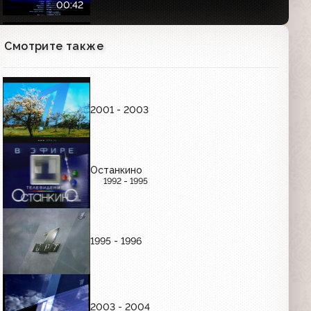
00:42
Смотрите также
Анонс концерта ко дню милиции
(Первый канал, ноябрь 2007)
00:31
2001 - 2003
Проморолики "Команда Первого. Асы
эфира" (Первый канал, 2007)
12:51
Останкино
1992 - 1995
Анонс олимпийского канала с
Андреем Малаховым (Первый канал,
июль 2007)
00:47
1995 - 1996
Про Федота-Стрельца, Удалого
Молодца (Первый канал, 04.01.2010)
Анонс в титрах
01:03
2003 - 2004