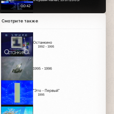
00:42
Смотрите также
Анонс концерта ко дню милиции
(Первый канал, ноябрь 2007)
00:31
Останкино
1992 - 1995
Проморолики "Команда Первого. Асы
эфира" (Первый канал, 2007)
12:51
1995 - 1996
Анонс олимпийского канала с
Андреем Малаховым (Первый канал,
июль 2007)
00:47
"Это - Первый"
1995
Про Федота-Стрельца, Удалого
Молодца (Первый канал, 04.01.2010)
Анонс в титрах
01:03