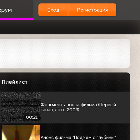
Анонс к 300-летию Санкт-Петербурга
орум
Вход
Регистрация
(Первый канал, 28.05.2003)
01:00
Анонс фильма "Русский ковчег"
(Первый канал, 29.05.2003)
01:01
Анонс программы "Театр кукол с
Михаилом Леонтьевым" (Первый
канал, 29.05.2003)
Плейлист
00:21
Фрагмент анонса фильма (Первый
канал, лето 2003)
00:21
Анонс фильма "Подъём с глубины"