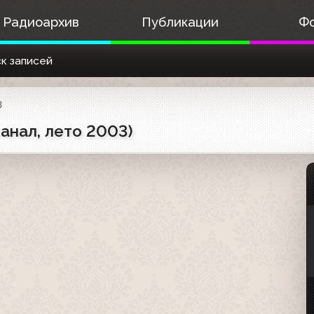
Радиоархив
Публикации
Ф
к записей
3
анал, лето 2003)