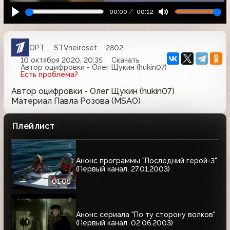
00:00
00:12
ОРТ
STVneiroset
2802
10 октября 2020, 20:35
Скачать
Автор оцифровки - Олег Щукин (hukin07)
Есть проблема?
Автор оцифровки - Олег Щукин (hukin07)
Материал Павла Розова (MSAO)
Плейлист
Анонс программы "Последний герой-3"
(Первый канал, 27.01.2003)
01:05
Анонс сериала "По ту сторону волков"
(Первый канал, 02.06.2003)