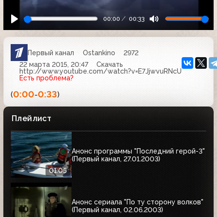
00:00
00:33
Первый канал
Ostankino
2972
22 марта 2015, 20:47
Скачать
http://www.youtube.com/watch?v=E7JjwvuRNcU
Есть проблема?
0:00
0:33
(
-
)
Плейлист
Анонс программы "Последний герой-3"
(Первый канал, 27.01.2003)
01:05
Анонс сериала "По ту сторону волков"
(Первый канал, 02.06.2003)