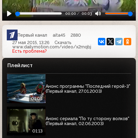
00:00
00:03
Первый канал
aita45
2880
27 мая 2015, 13:26
Скачать
www.dailymotion.com/video/x2rnqbj
Есть проблема?
Плейлист
Анонс программы "Последний герой-3"
(Первый канал, 27.01.2003)
01:05
Анонс сериала "По ту сторону волков"
(Первый канал, 02.06.2003)
01:13