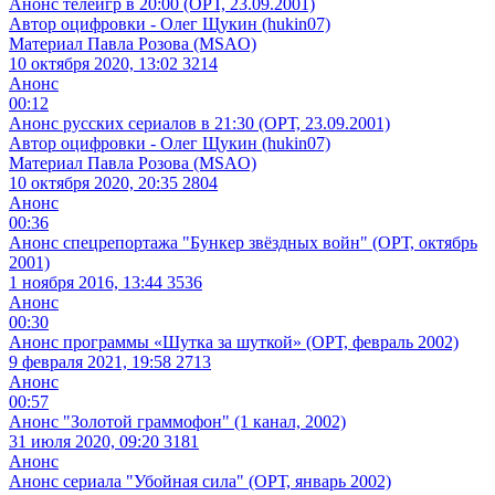
Анонс телеигр в 20:00 (ОРТ, 23.09.2001)
Автор оцифровки - Олег Щукин (hukin07)
Материал Павла Розова (MSAO)
10 октября 2020, 13:02
3214
Анонс
00:12
Анонс русских сериалов в 21:30 (ОРТ, 23.09.2001)
Автор оцифровки - Олег Щукин (hukin07)
Материал Павла Розова (MSAO)
10 октября 2020, 20:35
2804
Анонс
00:36
Анонс спецрепортажа "Бункер звёздных войн" (ОРТ, октябрь
2001)
1 ноября 2016, 13:44
3536
Анонс
00:30
Анонс программы «Шутка за шуткой» (ОРТ, февраль 2002)
9 февраля 2021, 19:58
2713
Анонс
00:57
Анонс "Золотой граммофон" (1 канал, 2002)
31 июля 2020, 09:20
3181
Анонс
Анонс сериала "Убойная сила" (ОРТ, январь 2002)