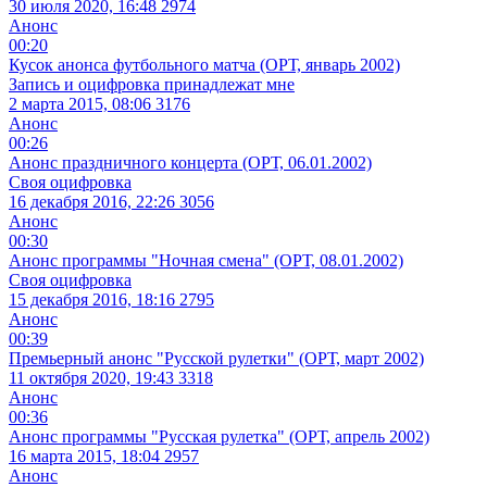
30 июля 2020, 16:48
2974
Анонс
00:20
Кусок анонса футбольного матча (ОРТ, январь 2002)
Запись и оцифровка принадлежат мне
2 марта 2015, 08:06
3176
Анонс
00:26
Анонс праздничного концерта (ОРТ, 06.01.2002)
Своя оцифровка
16 декабря 2016, 22:26
3056
Анонс
00:30
Анонс программы "Ночная смена" (ОРТ, 08.01.2002)
Своя оцифровка
15 декабря 2016, 18:16
2795
Анонс
00:39
Премьерный анонс "Русской рулетки" (ОРТ, март 2002)
11 октября 2020, 19:43
3318
Анонс
00:36
Анонс программы "Русская рулетка" (ОРТ, апрель 2002)
16 марта 2015, 18:04
2957
Анонс