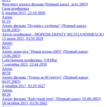
Фрагмент анонса фильма (Первый канал, лето 2003)
Своя оцифровка
6 декабря 2015, 22:18
3069
Анонс
01:19
Анонс фильма "Подъём с глубины" (Первый канал,
03.06.2003)
Автор оцифровки - MOPEDKARPATY (RU551AND00RACK)
13 июня 2021, 03:59
2829
Анонс
00:37
Анонс конкурса "Новая волна-2003" (Первый канал,
13.06.2003)
Собственная оцифровка. VHSRip
7 сентября 2022, 22:44
2050
Анонс
00:59
Анонс фильма "Угнать за 60 секунд" (Первый канал,
04.07.2003)
4 декабря 2017, 02:29
2627
Анонс
00:28
Анонс фильма "Крёстный отец" (Первый канал, 03.08.2003)
18 октября 2015, 03:50
2602