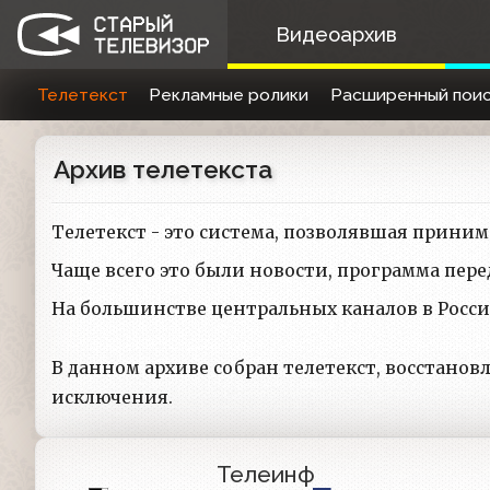
Видеоархив
Телетекст
Рекламные ролики
Расширенный поис
Архив телетекста
Телетекст - это система, позволявшая прин
Чаще всего это были новости, программа пер
На большинстве центральных каналов в России
В данном архиве собран телетекст, восстанов
исключения.
Телеинф