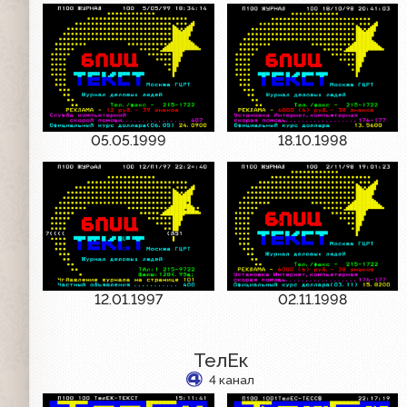
05.05.1999
18.10.1998
12.01.1997
02.11.1998
ТелЕк
4 канал