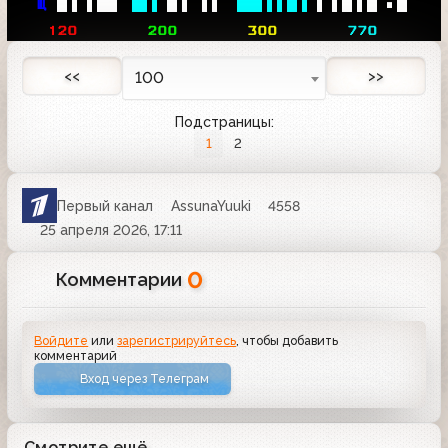
Щ 
 
 
 
 

  Продолжение на следующей странице >>
120       
200       
300       
770    
<<
>>
100
Подстраницы:
1
2
Первый канал
AssunaYuuki
4558
25 апреля 2026, 17:11
0
Комментарии
Войдите
или
зарегистрируйтесь
, чтобы добавить
комментарий
Вход через Телеграм
Смотрите ещё