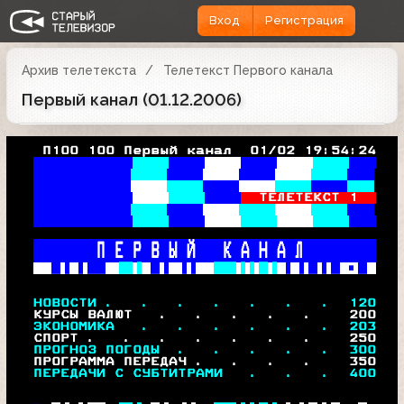
Вход
Регистрация
Архив телетекста
Телетекст Первого канала
Первый канал (01.12.2006)
   П100 100 Первый канал  01/02 19:54:24
 В
    пэ   
 В
 пэ/■7   
 В
 'ьх■!   
 В
 х7ч7    
ТЕЛЕТЕКСТ 1  
 В
 чи■!    
 В
 £"!     
     П Е Р В Ы Й   К А Н А Л        
 
 
 
 

НОВОСТИ .   .   .   .   .   .   .  
120
  КУРСЫ ВАЛЮТ   .   .   .   .   .    
200
ЭКОНОМИКА   .   .   .   .   .   .  203
  СПОРТ .   .   .   .   .   .   .    
250
ПРОГНОЗ ПОГОДЫ  .   .   .   .   .  
300
  ПРОГРАММА ПЕРЕДАЧ .   .   .   .    
350
ПЕРЕДАЧИ С СУБТИТРАМИ   .   .   .  
400