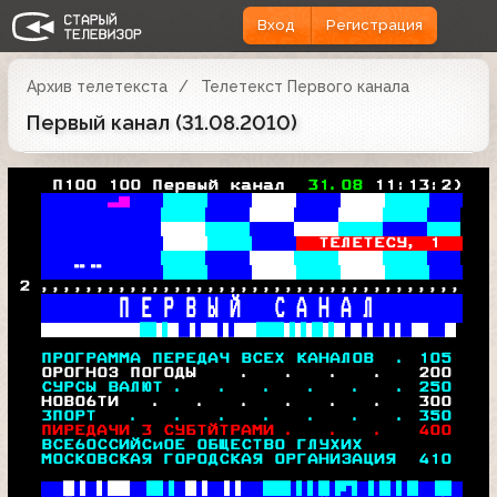
Вход
Регистрация
Архив телетекста
Телетекст Первого канала
Первый канал (31.08.2010)
   П100 100 Первый канал  
31.08 
11:13:2)
 
 В
 пэВ■7   
 В
 'ьх■!   
 В
 х7ч7    
ТЕЛЕТЕСУ, 1  
 В
 чи■!    
  
2 ,,,,,,,,,,,,,,,,,,,,,,,,,,,,,,,,,,,,,,
     П Е Р В Ы Й   С А Н А Л        
 -■й 5■■ 
 
 
 

 ПРОГРАММА ПЕРЕДАЧ ВСЕХ КАНАЛОВ  . 105 
  0РОГНОЗ ПОГОДЫ    .   .   .   .   
200
 СУРСЫ ВАЛЮТ .   .   .   .   .   . 
250
  НОВО6ТИ   .   .   .   .   .   .   
300
 3ПОРТ   .   .   .   .   .   .   . 
350
 ПИРЕДАЧИ 3 СУБТЙТРАМИ .   .   .   
400
 ВСЕ6ОССИЙСиОЕ ОБЩЕСТВО ГЛУХИХ         
 МОСКОВСКАЯ ГОРОДСКАЯ ОРГАНИЗАЦИЯ  
410
 
 
 
