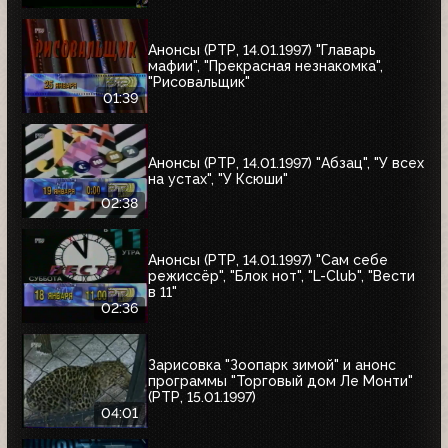
Анонсы (РТР, 14.01.1997) "Главарь
мафии", "Прекрасная незнакомка",
"Рисовальщик"
01:39
Анонсы (РТР, 14.01.1997) "Абзац", "У всех
на устах", "У Ксюши"
02:38
Анонсы (РТР, 14.01.1997) "Сам себе
режиссёр", "Блок нот", "L-Club", "Вести
в 11"
02:36
Зарисовка "Зоопарк зимой" и анонс
программы "Торговый дом Ле Монти"
(РТР, 15.01.1997)
04:01