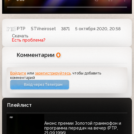
РТР
STVneiroset
3871
5 октября 2020, 20:58
Скачать
Есть проблема?
0
Комментарии
Войдите
или
зарегистрируйтесь
, чтобы добавить
комментарий
Вход через Телеграм
Плейлист
Анонс премии Золотой граммофон и
программа передач на вечер (РТР,
21.09.1996)