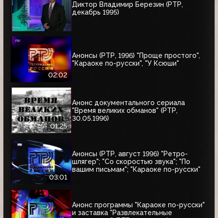
Диктор Владимир Березин (РТР,
декабрь 1995)
Анонсы (РТР, 1996) "Проще простого",
"Караоке по-русски", "У Ксюши"
02:02
Анонс документального сериала
"Время великих обманов" (РТР,
30.05.1996)
01:25
Анонсы (РТР, август 1996) "Ретро-
шлягер"; "Со скоростью звука"; "По
вашим письмам"; "Караоке по-русски"
03:01
Анонс программы "Караоке по-русски"
и заставка "Развлекательные