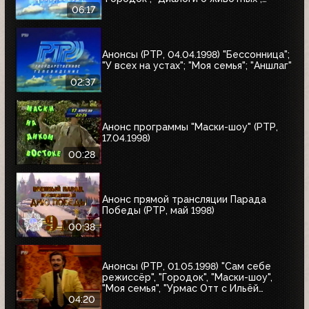
"Урмас Отт с...", "Юбилей в кругу
06:17
друзей"
Анонсы (РТР, 04.04.1998) "Бессонница";
"У всех на устах"; "Моя семья"; "Аншлаг"
02:37
Анонс программы "Маски-шоу" (РТР,
17.04.1998)
00:28
Анонс прямой трансляции Парада
Победы (РТР, май 1998)
00:38
Анонсы (РТР, 01.05.1998) "Сам себе
режиссёр", "Городок", "Маски-шоу",
"Моя семья", "Урмас Отт с Ильёй
Глазуновым", "Юбилей в кругу друзей",
04:20