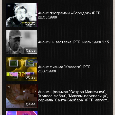
"10 лет дома Валентина Юдашкина"
Анонс программы «Городок» (РТР,
22.05.1998)
00:30
Анонсы и заставка (РТР, июль 1998) Ч/б
02:59
Анонс фильма "Коллеги" (РТР,
21.07.1998)
00:23
Анонсы фильмов "Остров Макксинси",
"Колесо любви", "Максим-перепелица",
сериала "Санта-Барбара" (РТР, август
1998)
04:44