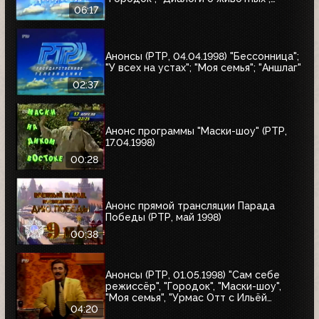
"Урмас Отт с...", "Юбилей в кругу
06:17
друзей"
Анонсы (РТР, 04.04.1998) "Бессонница";
"У всех на устах"; "Моя семья"; "Аншлаг"
02:37
Анонс программы "Маски-шоу" (РТР,
17.04.1998)
00:28
Анонс прямой трансляции Парада
Победы (РТР, май 1998)
00:38
Анонсы (РТР, 01.05.1998) "Сам себе
режиссёр", "Городок", "Маски-шоу",
"Моя семья", "Урмас Отт с Ильёй
Глазуновым", "Юбилей в кругу друзей",
04:20