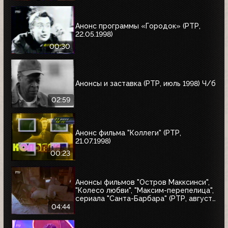
"10 лет дома Валентина Юдашкина"
Анонс программы «Городок» (РТР,
22.05.1998)
00:30
Анонсы и заставка (РТР, июль 1998) Ч/б
02:59
Анонс фильма "Коллеги" (РТР,
21.07.1998)
00:23
Анонсы фильмов "Остров Макксинси",
"Колесо любви", "Максим-перепелица",
сериала "Санта-Барбара" (РТР, август
1998)
04:44