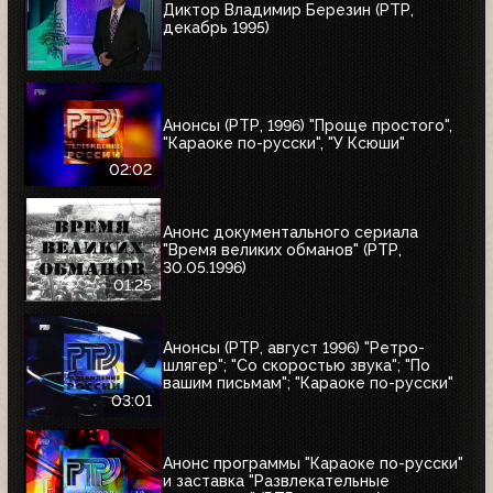
Диктор Владимир Березин (РТР,
декабрь 1995)
Анонсы (РТР, 1996) "Проще простого",
"Караоке по-русски", "У Ксюши"
02:02
Анонс документального сериала
"Время великих обманов" (РТР,
30.05.1996)
01:25
Анонсы (РТР, август 1996) "Ретро-
шлягер"; "Со скоростью звука"; "По
вашим письмам"; "Караоке по-русски"
03:01
Анонс программы "Караоке по-русски"
и заставка "Развлекательные