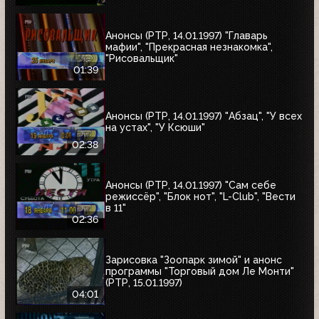
Анонсы (РТР, 14.01.1997) "Главарь
мафии", "Прекрасная незнакомка",
"Рисовальщик"
01:39
Анонсы (РТР, 14.01.1997) "Абзац", "У всех
на устах", "У Ксюши"
02:38
Анонсы (РТР, 14.01.1997) "Сам себе
режиссёр", "Блок нот", "L-Club", "Вести
в 11"
02:36
Зарисовка "Зоопарк зимой" и анонс
программы "Торговый дом Ле Монти"
(РТР, 15.01.1997)
04:01