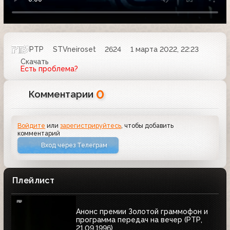
РТР
STVneiroset
2624
1 марта 2022, 22:23
Скачать
Есть проблема?
0
Комментарии
Войдите
или
зарегистрируйтесь
, чтобы добавить
комментарий
Вход через Телеграм
Плейлист
Анонс премии Золотой граммофон и
программа передач на вечер (РТР,
21.09.1996)