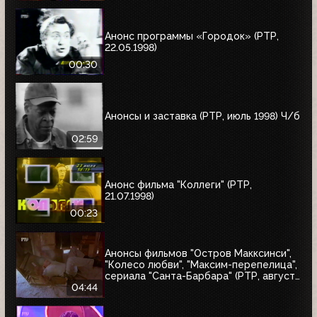
"10 лет дома Валентина Юдашкина"
Анонс программы «Городок» (РТР,
22.05.1998)
00:30
Анонсы и заставка (РТР, июль 1998) Ч/б
02:59
Анонс фильма "Коллеги" (РТР,
21.07.1998)
00:23
Анонсы фильмов "Остров Макксинси",
"Колесо любви", "Максим-перепелица",
сериала "Санта-Барбара" (РТР, август
1998)
04:44