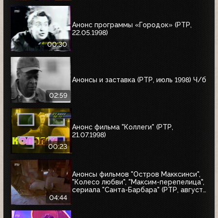
"10 лет дома Валентина Юдашкина"
Анонс программы «Городок» (РТР,
22.05.1998)
00:30
Анонсы и заставка (РТР, июль 1998) Ч/б
02:59
Анонс фильма "Коллеги" (РТР,
21.07.1998)
00:23
Анонсы фильмов "Остров Макксинси",
"Колесо любви", "Максим-перепелица",
сериала "Санта-Барбара" (РТР, август
1998)
04:44