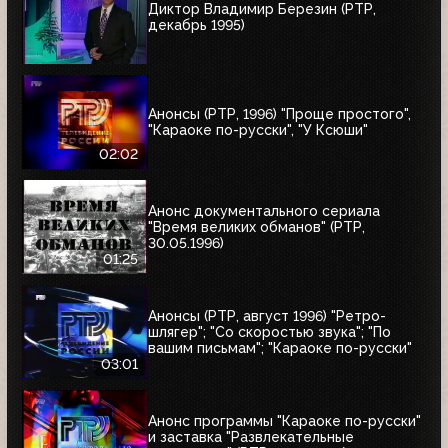
Диктор Владимир Березин (РТР,
декабрь 1995)
Анонсы (РТР, 1996) "Проще простого",
"Караоке по-русски", "У Ксюши"
02:02
Анонс документального сериала
"Время великих обманов" (РТР,
30.05.1996)
01:25
Анонсы (РТР, август 1996) "Ретро-
шлягер"; "Со скоростью звука"; "По
вашим письмам"; "Караоке по-русски"
03:01
Анонс программы "Караоке по-русски"
и заставка "Развлекательные