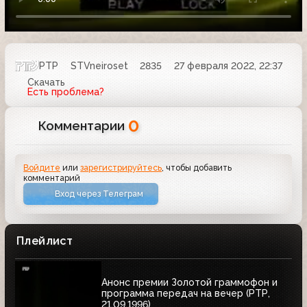
РТР
STVneiroset
2835
27 февраля 2022, 22:37
Скачать
Есть проблема?
0
Комментарии
Войдите
или
зарегистрируйтесь
, чтобы добавить
комментарий
Вход через Телеграм
Плейлист
Анонс премии Золотой граммофон и
программа передач на вечер (РТР,
21.09.1996)