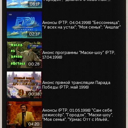
"Урмас Отт с...", "Юбилей в кругу
06:17
друзей"
Анонсы (РТР, 04.04.1998) "Бессонница";
"У всех на устах"; "Моя семья"; "Аншлаг"
02:37
Анонс программы "Маски-шоу" (РТР,
17.04.1998)
00:28
Анонс прямой трансляции Парада
Победы (РТР, май 1998)
00:38
Анонсы (РТР, 01.05.1998) "Сам себе
режиссёр", "Городок", "Маски-шоу",
"Моя семья", "Урмас Отт с Ильёй
Глазуновым", "Юбилей в кругу друзей",
04:20