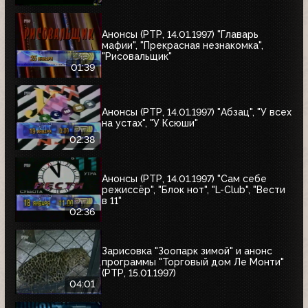
Анонсы (РТР, 14.01.1997) "Главарь
мафии", "Прекрасная незнакомка",
"Рисовальщик"
01:39
Анонсы (РТР, 14.01.1997) "Абзац", "У всех
на устах", "У Ксюши"
02:38
Анонсы (РТР, 14.01.1997) "Сам себе
режиссёр", "Блок нот", "L-Club", "Вести
в 11"
02:36
Зарисовка "Зоопарк зимой" и анонс
программы "Торговый дом Ле Монти"
(РТР, 15.01.1997)
04:01