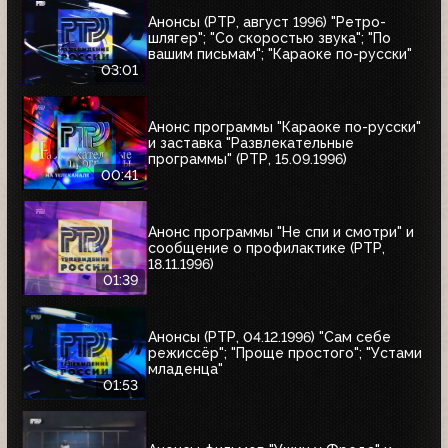
Анонсы (РТР, август 1996) "Ретро-
шлягер"; "Со скоростью звука"; "По
вашим письмам"; "Караоке по-русски"
03:01
Анонс программы "Караоке по-русски"
и заставка "Развлекательные
программы" (РТР, 15.09.1996)
00:41
Анонс программы "Не спи и смотри" и
сообщение о профилактике (РТР,
18.11.1996)
01:39
Анонсы (РТР, 04.12.1996) "Сам себе
режиссёр"; "Проще простого"; "Устами
младенца"
01:53