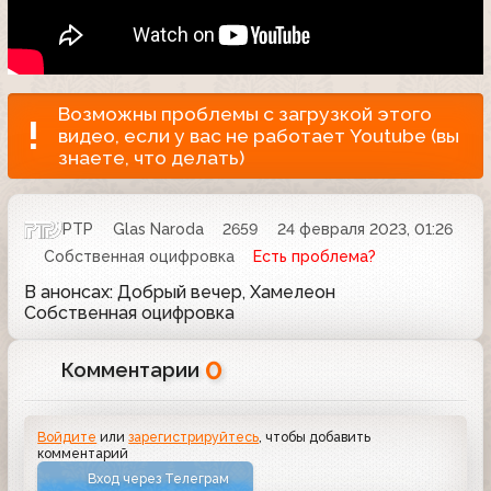
Возможны проблемы с загрузкой этого
видео, если у вас не работает Youtube (вы
знаете, что делать)
РТР
Glas Naroda
2659
24 февраля 2023, 01:26
Собственная оцифровка
Есть проблема?
В анонсах: Добрый вечер, Хамелеон
Собственная оцифровка
0
Комментарии
Войдите
или
зарегистрируйтесь
, чтобы добавить
комментарий
Вход через Телеграм