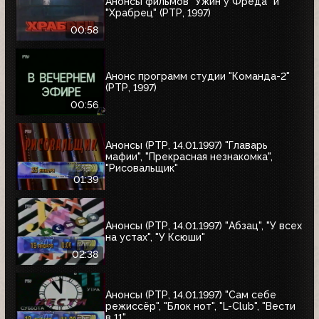
Анонсы фильмов "Ужин у Фреда" и
"Храбрец" (РТР, 1997)
00:58
Анонс программ студии "Команда-2"
(РТР, 1997)
00:56
Анонсы (РТР, 14.01.1997) "Главарь
мафии", "Прекрасная незнакомка",
"Рисовальщик"
01:39
Анонсы (РТР, 14.01.1997) "Абзац", "У всех
на устах", "У Ксюши"
02:38
Анонсы (РТР, 14.01.1997) "Сам себе
режиссёр", "Блок нот", "L-Club", "Вести
в 11"