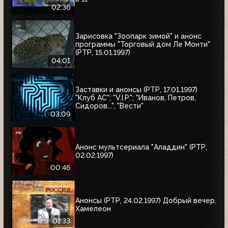
02:36
Зарисовка "Зоопарк зимой" и анонс
программы "Торговый дом Ле Монти"
(РТР, 15.01.1997)
04:01
Заставки и анонсы (РТР, 17.01.1997)
"Клуб АС"; "V.I.P."; "Иванов, Петров,
Сидоров...", "Вести"
03:09
Анонс мультсериала "Аладдин" (РТР,
02.02.1997)
00:46
Анонсы (РТР, 24.02.1997) Добрый вечер,
Хамелеон
01:33