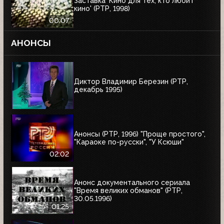
Заставка 'Кино для тех, кто любит
кино' (РТР, 1998)
00:07
АНОНСЫ
Диктор Владимир Березин (РТР,
декабрь 1995)
Анонсы (РТР, 1996) "Проще простого",
"Караоке по-русски", "У Ксюши"
02:02
Анонс документального сериала
"Время великих обманов" (РТР,
30.05.1996)
01:25