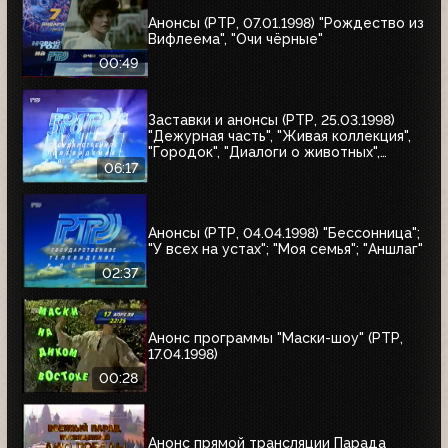
Анонсы (РТР, 07.01.1998) "Рождество из
Вифлеема", "Очи чёрные"
00:49
Заставки и анонсы (РТР, 25.03.1998)
"Дежурная часть", "Живая коллекция",
"Городок", "Диалоги о животных",
"Урмас Отт с...", "Юбилей в кругу
06:17
друзей"
Анонсы (РТР, 04.04.1998) "Бессонница";
"У всех на устах"; "Моя семья"; "Аншлаг"
02:37
Анонс программы "Маски-шоу" (РТР,
17.04.1998)
00:28
Анонс прямой трансляции Парада