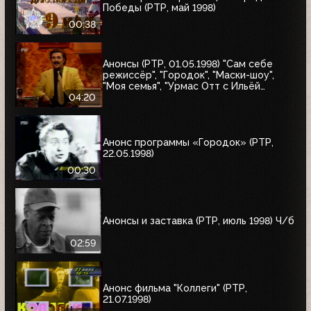
Победы (РТР, май 1998)
00:38
Анонсы (РТР, 01.05.1998) "Сам себе
режиссёр", "Городок", "Маски-шоу",
"Моя семья", "Урмас Отт с Ильёй
Глазуновым", "Юбилей в кругу друзей",
04:20
"10 лет дома Валентина Юдашкина"
Анонс программы «Городок» (РТР,
22.05.1998)
00:30
Анонсы и заставка (РТР, июль 1998) Ч/б
02:59
Анонс фильма "Коллеги" (РТР,
21.07.1998)