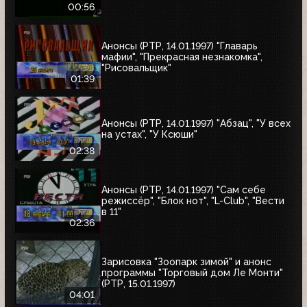
00:56
Анонсы (РТР, 14.01.1997) "Главарь
мафии", "Прекрасная незнакомка",
"Рисовальщик"
01:39
Анонсы (РТР, 14.01.1997) "Абзац", "У всех
на устах", "У Ксюши"
02:38
Анонсы (РТР, 14.01.1997) "Сам себе
режиссёр", "Блок нот", "L-Club", "Вести
в 11"
02:36
Зарисовка "Зоопарк зимой" и анонс
программы "Торговый дом Ле Монти"
(РТР, 15.01.1997)
04:01