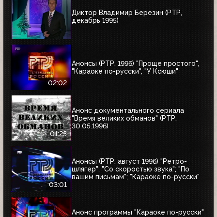
Диктор Владимир Березин (РТР,
декабрь 1995)
Анонсы (РТР, 1996) "Проще простого",
"Караоке по-русски", "У Ксюши"
02:02
Анонс документального сериала
"Время великих обманов" (РТР,
30.05.1996)
01:25
Анонсы (РТР, август 1996) "Ретро-
шлягер"; "Со скоростью звука"; "По
вашим письмам"; "Караоке по-русски"
03:01
Анонс программы "Караоке по-русски"