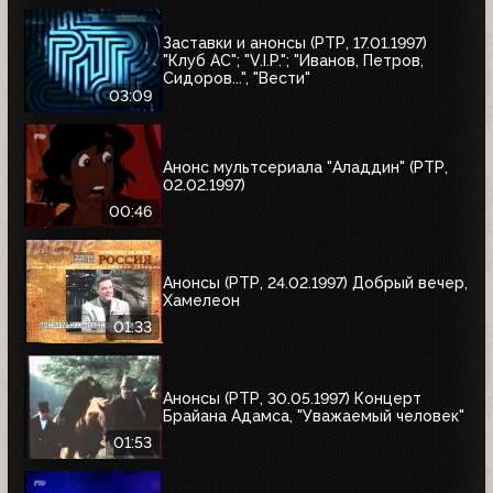
Заставки и анонсы (РТР, 17.01.1997)
"Клуб АС"; "V.I.P."; "Иванов, Петров,
Сидоров...", "Вести"
03:09
Анонс мультсериала "Аладдин" (РТР,
02.02.1997)
00:46
Анонсы (РТР, 24.02.1997) Добрый вечер,
Хамелеон
01:33
Анонсы (РТР, 30.05.1997) Концерт
Брайана Адамса, "Уважаемый человек"
01:53