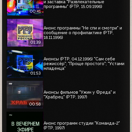
и заставка "Развлекательные
программы" (РТР, 15.09.1996)
00:41
Анонс программы "Не спи и смотри" и
сообщение о профилактике (РТР,
18.11.1996)
01:39
Анонсы (РТР, 04.12.1996) "Сам себе
режиссёр"; "Проще простого"; "Устами
младенца"
01:53
Анонсы фильмов "Ужин у Фреда" и
"Храбрец" (РТР, 1997)
00:58
Анонс программ студии "Команда-2"
(РТР, 1997)