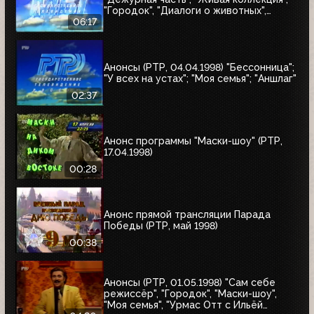
"Городок", "Диалоги о животных",
"Урмас Отт с...", "Юбилей в кругу
06:17
друзей"
Анонсы (РТР, 04.04.1998) "Бессонница";
"У всех на устах"; "Моя семья"; "Аншлаг"
02:37
Анонс программы "Маски-шоу" (РТР,
17.04.1998)
00:28
Анонс прямой трансляции Парада
Победы (РТР, май 1998)
00:38
Анонсы (РТР, 01.05.1998) "Сам себе
режиссёр", "Городок", "Маски-шоу",
"Моя семья", "Урмас Отт с Ильёй