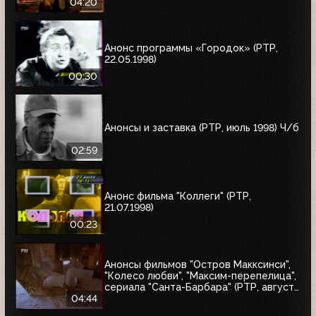
Глазуновым", "Юбилей в кругу друзей",
04:20
"10 лет дома Валентина Юдашкина"
Анонс программы «Городок» (РТР,
22.05.1998)
00:30
Анонсы и заставка (РТР, июль 1998) Ч/б
02:59
Анонс фильма "Коллеги" (РТР,
21.07.1998)
00:23
Анонсы фильмов "Остров Макксинси",
"Колесо любви", "Максим-перепелица",
сериала "Санта-Барбара" (РТР, август
1998)
04:44