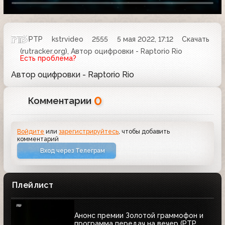
РТР
kstrvideo
2555
5 мая 2022, 17:12
Скачать
(rutracker.org), Автор оцифровки - Raptorio Rio
Есть проблема?
Автор оцифровки - Raptorio Rio
0
Комментарии
Войдите
или
зарегистрируйтесь
, чтобы добавить
комментарий
Вход через Телеграм
Плейлист
Анонс премии Золотой граммофон и
программа передач на вечер (РТР,