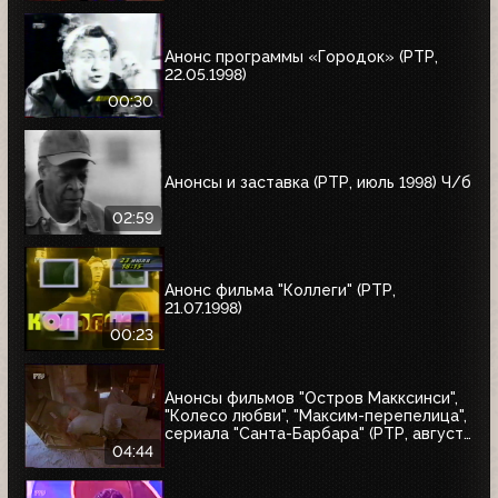
"10 лет дома Валентина Юдашкина"
Анонс программы «Городок» (РТР,
22.05.1998)
00:30
Анонсы и заставка (РТР, июль 1998) Ч/б
02:59
Анонс фильма "Коллеги" (РТР,
21.07.1998)
00:23
Анонсы фильмов "Остров Макксинси",
"Колесо любви", "Максим-перепелица",
сериала "Санта-Барбара" (РТР, август
1998)
04:44