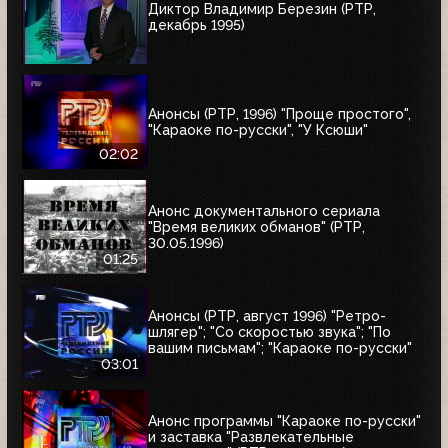
Диктор Владимир Березин (РТР,
декабрь 1995)
Анонсы (РТР, 1996) "Проще простого",
"Караоке по-русски", "У Ксюши"
02:02
Анонс документального сериала
"Время великих обманов" (РТР,
30.05.1996)
01:25
Анонсы (РТР, август 1996) "Ретро-
шлягер"; "Со скоростью звука"; "По
вашим письмам"; "Караоке по-русски"
03:01
Анонс программы "Караоке по-русски"
и заставка "Развлекательные