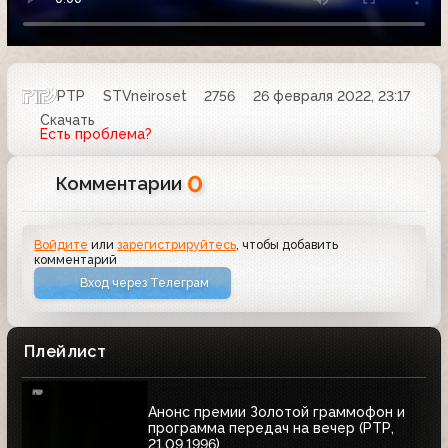
РТР
STVneiroset
2756
26 февраля 2022, 23:17
Скачать
Есть проблема?
0
Комментарии
Войдите
или
зарегистрируйтесь
, чтобы добавить
комментарий
Вход через Телеграм
Плейлист
Анонс премии Золотой граммофон и
программа передач на вечер (РТР,
21.09.1996)