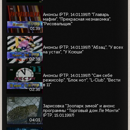
Анонсы (РТР, 14.01.1997) "Главарь
мафии", "Прекрасная незнакомка",
"Рисовальщик"
01:39
Анонсы (РТР, 14.01.1997) "Абзац", "У всех
на устах", "У Ксюши"
02:38
Анонсы (РТР, 14.01.1997) "Сам себе
режиссёр", "Блок нот", "L-Club", "Вести
в 11"
02:36
Зарисовка "Зоопарк зимой" и анонс
программы "Торговый дом Ле Монти"
(РТР, 15.01.1997)
04:01