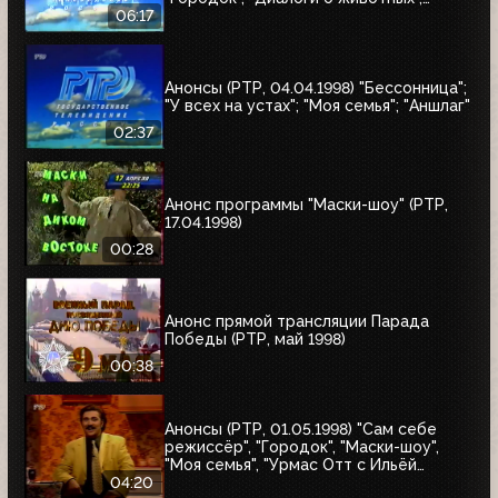
"Урмас Отт с...", "Юбилей в кругу
06:17
друзей"
Анонсы (РТР, 04.04.1998) "Бессонница";
"У всех на устах"; "Моя семья"; "Аншлаг"
02:37
Анонс программы "Маски-шоу" (РТР,
17.04.1998)
00:28
Анонс прямой трансляции Парада
Победы (РТР, май 1998)
00:38
Анонсы (РТР, 01.05.1998) "Сам себе
режиссёр", "Городок", "Маски-шоу",
"Моя семья", "Урмас Отт с Ильёй
Глазуновым", "Юбилей в кругу друзей",
04:20