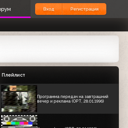
орум
Вход
Регистрация
Конец эфира (ОРТ, 07.01.1996)
00:48
Конец эфира перед ночным
перерывом (ОРТ, 08.01.1996)
02:36
Программа передач на вечер, анонс,
реклама (ОРТ, 14.01.1996) Биттнер,
FIDE
Плейлист
02:38
Программа передач на завтрашний
вечер и реклама (ОРТ, 28.01.1996)