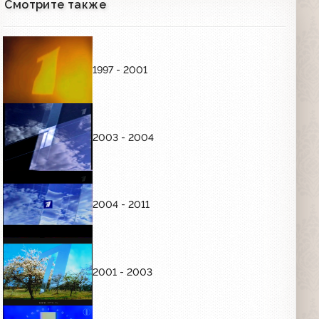
Смотрите также
Анонс фильма "Трембита" (ОРТ, 1995)
01:03
1997 - 2001
Заставка канала, анонс фильма
"Дорога на Вегас" и сериала "Bugs:
Электронные жучки" (ОРТ, 1995)
01:20
2003 - 2004
Анонсы (ОРТ, осень 1995) КВН; Поле
чудес; Что? Где? Когда?; Угадай
мелодию; Звездный час; Счастливый
случай; Брейн-ринг
02:29
2004 - 2011
Анонс юбилейного вечера Никиты
Михалкова (ОРТ, октябрь 1995)
00:17
2001 - 2003
Анонсы (ОРТ, 28.10.1995) Футбол. Лига