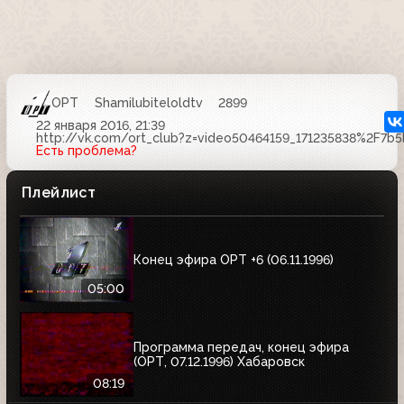
ОРТ
Shamilubiteloldtv
2899
22 января 2016, 21:39
http://vk.com/ort_club?z=video50464159_171235838%2F7b
Есть проблема?
Плейлист
Конец эфира ОРТ +6 (06.11.1996)
05:00
Программа передач, конец эфира
(ОРТ, 07.12.1996) Хабаровск
08:19