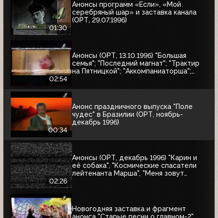
Анонсы программ «Если», «Мой
серебряный шар» и заставка канала
(ОРТ, 29.07.1996)
01:30
Анонсы (ОРТ, 13.10.1996) "Большая
семья"; "Последний магнат"; "Трактир
на Пятницкой"; "Аккомпаниаторша";
"Леон"
02:54
Анонс праздничного выпуска "Поле
чудес" в Бразилии (ОРТ, ноябрь-
декабрь 1996)
00:34
Анонсы (ОРТ, декабрь 1996) "Карин и
её собака", "Космические спасатели
лейтенанта Марша", "Меня зовут
Коломбо. Убийство рок-звезды",
02:26
"Змеелов"
Новогодняя заставка и фрагмент
анонса "Старые песни о главном-2"