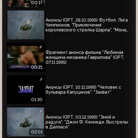
00:17
Анонсы (ОРТ, 28.10.1995) Футбол. Лига
Чемпионов, "Приключения
королевского стрелка Шарпа", "Мона
Лиза"
Фрагмент анонса фильма "Любимая
женщина механика Гаврилова" (ОРТ,
07.11.1995)
00:21
Анонсы (ОРТ, 10.11.1995) "Человек с
бульвара Капуцинов"; "Захват"
01:30
Анонсы (ОРТ, 03.12.1995) "Змей и
радуга"; "Джон Ф. Кеннеди. Выстрелы
в Далласе"
02:01