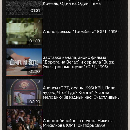
Кремль, Один на Один, Тема
01:31
Анонс фильма "Трембита" (ОРТ, 1995)
01:03
Заставка канала, анонс фильма
"Дорога на Вегас" и сериала "Bugs:
Электронные жучки" (ОРТ, 1995)
01:20
Анонсы (ОРТ, осень 1995) КВН; Поле
чудес; Что? Где? Когда?; Угадай
мелодию; Звездный час; Счастливый
случай; Брейн-ринг
02:29
Анонс юбилейного вечера Никиты
Михалкова (ОРТ, октябрь 1995)