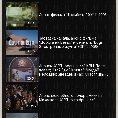
Анонс фильма "Трембита" (ОРТ, 1995)
01:03
Заставка канала, анонс фильма
"Дорога на Вегас" и сериала "Bugs:
Электронные жучки" (ОРТ, 1995)
01:20
Анонсы (ОРТ, осень 1995) КВН; Поле
чудес; Что? Где? Когда?; Угадай
мелодию; Звездный час; Счастливый
случай; Брейн-ринг
02:29
Анонс юбилейного вечера Никиты
Михалкова (ОРТ, октябрь 1995)
00:17