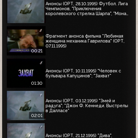
Анонсы (ОРТ, 28.10.1995) Футбол. Лига
Чемпионов, "Приключения
королевского стрелка Шарпа", "Мона
Лиза"
Фрагмент анонса фильма "Любимая
женщина механика Гаврилова" (ОРТ,
07.11.1995)
00:21
Анонсы (ОРТ, 10.11.1995) "Человек с
бульвара Капуцинов"; "Захват"
01:30
Анонсы (ОРТ, 03.12.1995) "Змей и
радуга"; "Джон Ф. Кеннеди. Выстрелы
в Далласе"
02:01
Анонсы (ОРТ, 21.12.1995) "Дива",