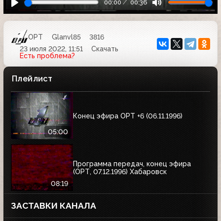
00:00
00:36
ОРТ
Glanvl85
3816
23 июля 2022, 11:51
Скачать
Есть проблема?
Плейлист
Конец эфира ОРТ +6 (06.11.1996)
05:00
Программа передач, конец эфира
(ОРТ, 07.12.1996) Хабаровск
08:19
ЗАСТАВКИ КАНАЛА