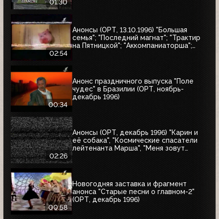
01:30
Анонсы (ОРТ, 13.10.1996) "Большая
семья"; "Последний магнат"; "Трактир
на Пятницкой"; "Аккомпаниаторша";
"Леон"
02:54
Анонс праздничного выпуска "Поле
чудес" в Бразилии (ОРТ, ноябрь-
декабрь 1996)
00:34
Анонсы (ОРТ, декабрь 1996) "Карин и
её собака", "Космические спасатели
лейтенанта Марша", "Меня зовут
Коломбо. Убийство рок-звезды",
02:26
"Змеелов"
Новогодняя заставка и фрагмент
анонса "Старые песни о главном-2"
(ОРТ, декабрь 1996)
00:58