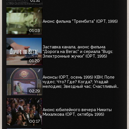
01:31
Анонс фильма "Трембита" (ОРТ, 1995)
01:03
Заставка канала, анонс фильма
"Дорога на Вегас" и сериала "Bugs:
Электронные жучки" (ОРТ, 1995)
01:20
Анонсы (ОРТ, осень 1995) КВН; Поле
чудес; Что? Где? Когда?; Угадай
мелодию; Звездный час; Счастливый
случай; Брейн-ринг
02:29
Анонс юбилейного вечера Никиты
Михалкова (ОРТ, октябрь 1995)
00:17