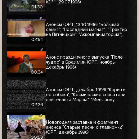
(ОРТ, 29.07.1996)
01:30
Анонсы (ОРТ, 13.10.1996) "Большая
семья"; "Последний магнат"; "Трактир
на Пятницкой"; "Аккомпаниаторша";
"Леон"
02:54
Анонс праздничного выпуска "Поле
чудес" в Бразилии (ОРТ, ноябрь-
декабрь 1996)
00:34
Анонсы (ОРТ, декабрь 1996) "Карин и
её собака", "Космические спасатели
лейтенанта Марша", "Меня зовут
Коломбо. Убийство рок-звезды",
02:26
"Змеелов"
Новогодняя заставка и фрагмент
анонса "Старые песни о главном-2"
(ОРТ, декабрь 1996)
00:58