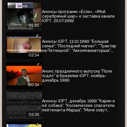
Анонсы программ «Если», «Мой
серебряный шар» и заставка канала
(ОРТ, 29.07.1996)
01:30
Анонсы (ОРТ, 13.10.1996) "Большая
семья"; "Последний магнат"; "Трактир
на Пятницкой"; "Аккомпаниаторша";
"Леон"
02:54
Анонс праздничного выпуска "Поле
чудес" в Бразилии (ОРТ, ноябрь-
декабрь 1996)
00:34
Анонсы (ОРТ, декабрь 1996) "Карин и
её собака", "Космические спасатели
лейтенанта Марша", "Меня зовут
Коломбо. Убийство рок-звезды",
02:26
"Змеелов"