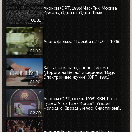
Анонсы (ОРТ, 1995) Час-Пик, Москва
Кремль, Один на Один, Тема
01:31
Анонс фильма "Трембита" (ОРТ, 1995)
01:03
Заставка канала, анонс фильма
"Дорога на Вегас" и сериала "Bugs:
Электронные жучки" (ОРТ, 1995)
01:20
Анонсы (ОРТ, осень 1995) КВН; Поле
чудес; Что? Где? Когда?; Угадай
мелодию; Звездный час; Счастливый
случай; Брейн-ринг
02:29
Анонс юбилейного вечера Никиты