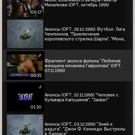
Михалкова (ОРТ, октябрь 1995)
00:17
Анонсы (ОРТ, 28.10.1995) Футбол. Лига
Чемпионов, "Приключения
королевского стрелка Шарпа", "Мона
Лиза"
Фрагмент анонса фильма "Любимая
женщина механика Гаврилова" (ОРТ,
07.11.1995)
00:21
Анонсы (ОРТ, 10.11.1995) "Человек с
бульвара Капуцинов"; "Захват"
01:30
Анонсы (ОРТ, 03.12.1995) "Змей и
радуга"; "Джон Ф. Кеннеди. Выстрелы
в Далласе"