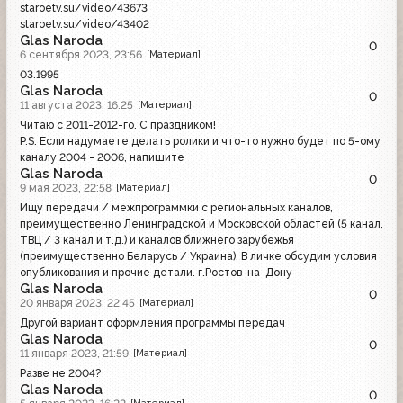
staroetv.su/video/43673
staroetv.su/video/43402
Glas Naroda
0
6 сентября 2023, 23:56
[Материал]
03.1995
Glas Naroda
0
11 августа 2023, 16:25
[Материал]
Читаю с 2011-2012-го. С праздником!
P.S. Если надумаете делать ролики и что-то нужно будет по 5-ому
каналу 2004 - 2006, напишите
Glas Naroda
0
9 мая 2023, 22:58
[Материал]
Ищу передачи / межпрограммки с региональных каналов,
преимущественно Ленинградской и Московской областей (5 канал,
ТВЦ / 3 канал и т.д.) и каналов ближнего зарубежья
(преимущественно Беларусь / Украина). В личке обсудим условия
опубликования и прочие детали. г.Ростов-на-Дону
Glas Naroda
0
20 января 2023, 22:45
[Материал]
Другой вариант оформления программы передач
Glas Naroda
0
11 января 2023, 21:59
[Материал]
Разве не 2004?
Glas Naroda
0
[Материал]