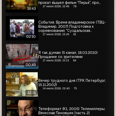
прокат вышел фильм "Перья", про
фильм "Русская красавица"
17 июля 2026, 15:46
78
16:43
События. Время владимирское (ТВЦ-
Владимир, 2007) Подготовка к
соревнованию "Суздальская
верста-2008"
17 июля 2026, 15:24
61
02:10
Я так думаю (5 канал, 18.03.2010)
Прощание со зрителями
17 июля 2026, 15:13
64
00:49
Вечер трудного дня (ТРК Петербург,
15.11.2002)
14 июля 2026, 01:40
75
32:18
Телеформат (К1, 2005) Телекиллеры.
Вячеслав Пиховшек [часть 2]