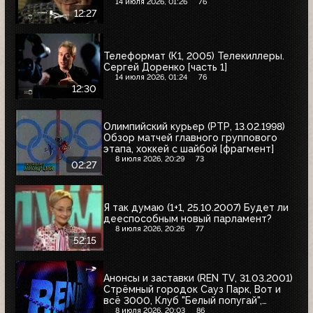
14 июля 2026, 01:26
76
12:27
Телеформат (К1, 2005) Телекиллеры.
Сергей Доренко [часть 1]
14 июля 2026, 01:24
76
12:30
Олимпийский курьер (РТР, 13.02.1998)
Обзор матчей главного группового
этапа, хоккей с шайбой [фрагмент]
8 июля 2026, 20:29
73
02:27
Я так думаю (1+1, 25.10.2007) Будет ли
дееспособным новый парламент?
8 июля 2026, 20:26
77
52:15
Анонсы и заставки (REN TV, 31.03.2001)
Стрёмный городок Сауз Парк, Вот и
всё 3000, Клуб "Белый попугай",
Обозрение 3000
8 июля 2026, 20:03
86