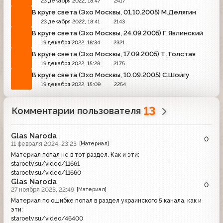
23 декабря 2022, 18:47
2417
В круге света (Эхо Москвы, 01.10.2005) М.Делягин
23 декабря 2022, 18:41
2143
В круге света (Эхо Москвы, 24.09.2005) Г.Явлинский
19 декабря 2022, 18:34
2321
В круге света (Эхо Москвы, 17.09.2005) Т.Толстая
19 декабря 2022, 15:28
2175
В круге света (Эхо Москвы, 10.09.2005) С.Шойгу
19 декабря 2022, 15:09
2254
13
Комментарии пользователя
Glas Naroda
0
11 февраля 2024, 23:23
[Материал]
Материал попал не в тот раздел. Как и эти:
staroetv.su/video/11661
staroetv.su/video/11660
Glas Naroda
0
27 ноября 2023, 22:49
[Материал]
Материал по ошибке попал в раздел украинского 5 канала, как и
эти:
staroetv.su/video/46400