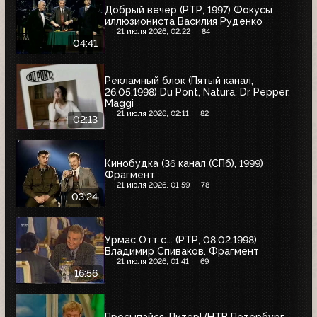
Добрый вечер (РТР, 1997) Фокусы
иллюзиониста Василия Руденко
21 июля 2026, 02:22
84
04:41
Рекламный блок (Пятый канал,
26.05.1998) Du Pont, Natura, Dr Pepper,
Maggi
21 июля 2026, 02:11
82
02:13
Кинобудка (36 канал (СПб), 1999)
Фрагмент
21 июля 2026, 01:59
78
03:24
Урмас Отт с... (РТР, 08.02.1998)
Владимир Спиваков. Фрагмент
21 июля 2026, 01:41
69
16:56
Просыпайся, Питер! (НТВ Петербург,