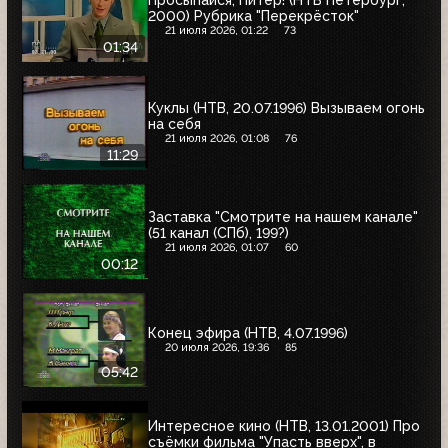
2000) Рубрика "Перекрёсток"
21 июля 2026, 01:22
73
01:34
Куклы (НТВ, 20.07.1996) Вызываем огонь
на себя
21 июля 2026, 01:08
76
11:29
Заставка "Смотрите на нашем канале"
(51 канал (СПб), 199?)
21 июля 2026, 01:07
60
00:12
Конец эфира (НТВ, 4.07.1996)
20 июля 2026, 19:36
85
05:42
Интересное кино (НТВ, 13.01.2001) Про
съёмки фильма "Упасть вверх", в