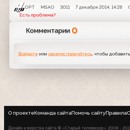
ОРТ
MSAO
3011
7 декабря 2014, 14:28
Есть проблема?
0
Комментарии
Войдите
или
зарегистрируйтесь
, чтобы добавит
О проекте
Команда сайта
Помочь сайту
Правила
О
Дизайн и верстка сайта © «Старый телевизор»; 2008 - 2