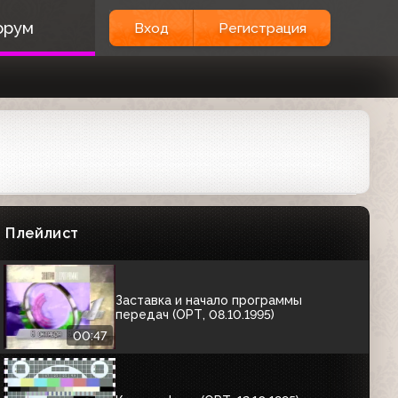
Заставка начала эфира (ОРТ, октябрь
орум
Вход
Регистрация
1995-начало 1996) Ранняя версия
музыки
00:53
Заставка начала эфира (ОРТ, 1995-
1996)
01:04
Заставка конца эфира (ОРТ, 1995-
1996)
Плейлист
00:41
Заставка и начало программы
передач (ОРТ, 08.10.1995)
00:47