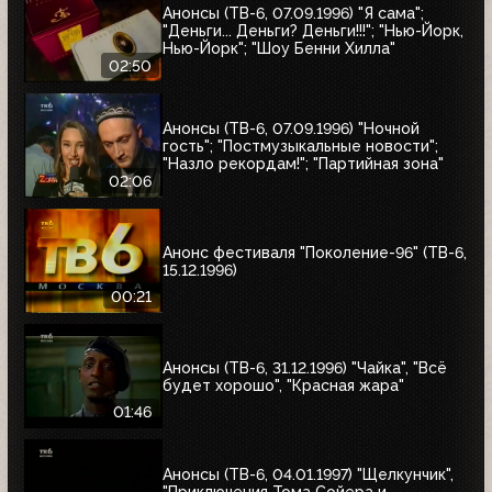
Анонсы (ТВ-6, 07.09.1996) "Я сама";
"Деньги... Деньги? Деньги!!!"; "Нью-Йорк,
Нью-Йорк"; "Шоу Бенни Хилла"
02:50
Анонсы (ТВ-6, 07.09.1996) "Ночной
гость"; "Постмузыкальные новости";
"Назло рекордам!"; "Партийная зона"
02:06
Анонс фестиваля "Поколение-96" (ТВ-6,
15.12.1996)
00:21
Анонсы (ТВ-6, 31.12.1996) "Чайка", "Всё
будет хорошо", "Красная жара"
01:46
Анонсы (ТВ-6, 04.01.1997) "Щелкунчик",
"Приключения Тома Сойера и