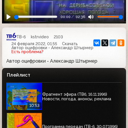
00:00
02:36
ТВ-6
kstrvideo
2103
24 февраля 2022, 01:55
Скачать
Автор оцифровки - Александр Штырмер
Есть проблема?
Автор оцифровки - Александр Штырмер
Плейлист
Фрагмент эфира (ТВ6, 16.11.1996)
Новости, погода, анонсы, реклама
10:53
Программа передач (ТВ-6, 30.07.1996)