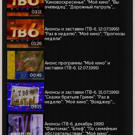
"Киновоскресенье", "Моё кино", "Вы
очевидец", "Дорожный патруль",
"Катастрофы недели"
03:11
Анонсы и заставки (ТВ-6, 12.07.1995)
"Раз в неделю"; "Моё кино"; "Прогнозы
недели"
01:26
Анонс программы "Моё кино" и
заставки (ТВ-6, 12.07.1995)
00:45
Анонсы и заставки (ТВ-6, 31.07.1995)
"Сказки братьев Гримм"; "Раз в
неделю"; "Моё кино"; "Вояджер";
"Волшебный голос Джельсомино";
03:21
"Последнее лето детства"
Анонсы (ТВ-6, декабрь 1995)
"Фантомас", "Блеф", "По семейным
обстоятельствам", "Моё кино",