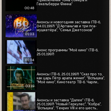
Гекельберри Финна"
00:48
Анонсы и новогодняя заставка (ТВ-6,
04.01.1997) "Д'Артаньгав и три пса-
мушкетёра", "Семья Джетсонов"
01:03
Анонс программы "Моё кино" (ТВ-6,
25.01.1997)
01:04
Анонсы (ТВ-6, 25.01.1997) "Сказ про то,
как царь Пётр арапа женил", "Вспышка",
"Моё кино", Кинотеатр ТВ-6. Чарли
Чаплин, "Полицейский с Петушиного
03:19
холма"
Анонсы и заставка "Далее" (ТВ-6,
25.01.1997) "Новый Геркулес", "Кобра",
"Вспышка", "Генрих VIII и его шесть