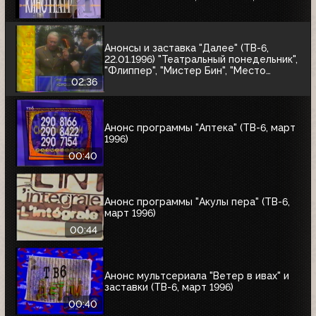
Киновикторина ТВ-6
Анонсы и заставка "Далее" (ТВ-6,
22.01.1996) "Театральный понедельник",
"Флиппер", "Мистер Бин", "Место
встречи изменить нельзя"
02:36
Анонс программы "Аптека" (ТВ-6, март
1996)
00:40
Анонс программы "Акулы пера" (ТВ-6,
март 1996)
00:44
Анонс мультсериала "Ветер в ивах" и
заставки (ТВ-6, март 1996)
00:40