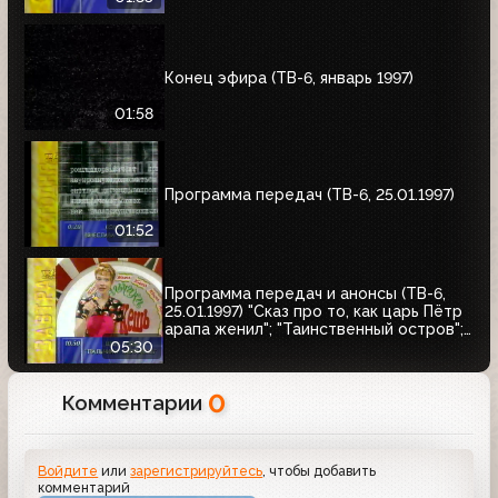
Конец эфира (ТВ-6, январь 1997)
01:58
Программа передач (ТВ-6, 25.01.1997)
01:52
Программа передач и анонсы (ТВ-6,
25.01.1997) "Сказ про то, как царь Пётр
арапа женил"; "Таинственный остров";
Кинотеатр ТВ-6. Чарли Чаплин
05:30
0
Комментарии
Войдите
или
зарегистрируйтесь
, чтобы добавить
комментарий