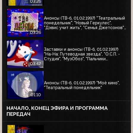
жён", "Леди Каролина Лэм"
03:26
Анонсы (ТВ-6, 01.02.1997) "Театральный
понедельник", "Новый Геркулес",
"Дэвис учит жить", "Семья Джетсонов",
"Это мы не проходили", "Д'Артаньгав и
03:26
три пса-мушкетёра", "Том и Джерри"
Заставки и анонсы (ТВ-6, 01.02.1997)
"На-На: Путеводная звезда", "О.С.П. -
Студия", "МузОбоз", "Пальчики
оближешь", "Назло рекордам"
03:42
Анонсы (ТВ-6, 01.02.1997) "Моё кино",
"Театральный понедельник"
01:10
НАЧАЛО, КОНЕЦ ЭФИРА И ПРОГРАММА
ПЕРЕДАЧ