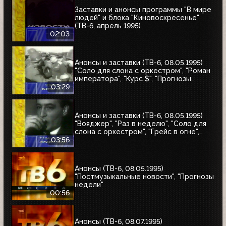
Заставки и анонсы программы "В мире
людей" и блока "Киновоскресенье"
(ТВ-6, апрель 1995)
02:03
Анонсы и заставки (ТВ-6, 08.05.1995)
"Соло для слона с оркестром", "Роман
императора", "Курс $", "Прогнозы
недели", "Аптека"
03:29
Анонсы и заставки (ТВ-6, 08.05.1995)
"Вояджер", "Раз в неделю", "Соло для
слона с оркестром", "Грейс в огне",
"Летучий отряд Скотланд-Ярда",
03:56
"Дорожный патруль"
Анонсы (ТВ-6, 08.05.1995)
"Постмузыкальные новости", "Прогнозы
недели"
00:56
Анонсы (ТВ-6, 08.07.1995)