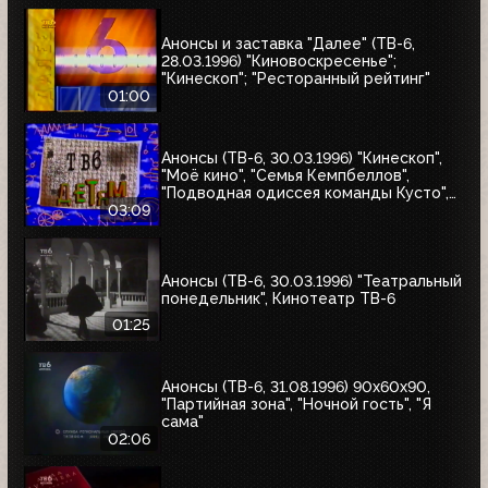
Анонсы и заставка "Далее" (ТВ-6,
28.03.1996) "Киновоскресенье";
"Кинескоп"; "Ресторанный рейтинг"
01:00
Анонсы (ТВ-6, 30.03.1996) "Кинескоп",
"Моё кино", "Семья Кемпбеллов",
"Подводная одиссея команды Кусто",
"Флиппер", "Школа разбитых сердец",
03:09
"Мыши-рокеры с Марса"
Анонсы (ТВ-6, 30.03.1996) "Театральный
понедельник", Кинотеатр ТВ-6
01:25
Анонсы (ТВ-6, 31.08.1996) 90x60x90,
"Партийная зона", "Ночной гость", "Я
сама"
02:06