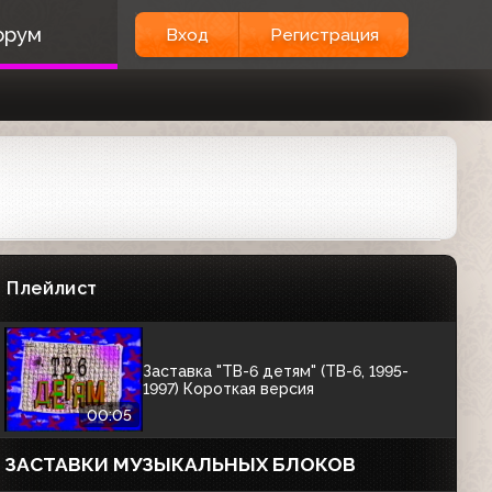
00:15
орум
Вход
Регистрация
Промо региональной телесети ТВ-6
(ТВ-6, 1995-1996)
ЗАСТАВКИ РУБРИК
Заставка "ТВ-6 детям" (ТВ-6, 1995-
1997)
Плейлист
00:11
Заставка "ТВ-6 детям" (ТВ-6, 1995-
1997) Короткая версия
00:05
ЗАСТАВКИ МУЗЫКАЛЬНЫХ БЛОКОВ