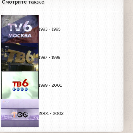
Смотрите также
Анонсы и заставки (ТВ-6, 08.05.1995)
"Соло для слона с оркестром", "Роман
императора", "Курс $", "Прогнозы
недели", "Аптека"
03:29
1993 - 1995
Анонсы и заставки (ТВ-6, 08.05.1995)
"Вояджер", "Раз в неделю", "Соло для
слона с оркестром", "Грейс в огне",
"Летучий отряд Скотланд-Ярда",
03:56
"Дорожный патруль"
1997 - 1999
Анонсы (ТВ-6, 08.05.1995)
"Постмузыкальные новости",
"Прогнозы недели"
00:56
1999 - 2001
Анонсы (ТВ-6, 08.07.1995)
"Киновоскресенье", "Моё кино", "Вы
очевидец", "Дорожный патруль",
"Катастрофы недели"
03:11
2001 - 2002
Анонсы и заставки (ТВ-6, 12.07.1995)
"Раз в неделю"; "Моё кино"; "Прогнозы