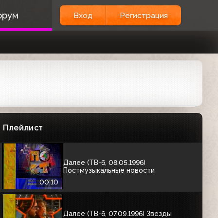
Далее (ТВ-6, 30.03.1996) Подводная
орум
Вход
Регистрация
одиссея команды Кусто
00:10
Заставка "Далее" и спонсоры показа
(ТВ-6, 08.05.1996) Herschi, Довгань,
Лиза
00:50
Далее (ТВ-6, 08.05.1996) Шесть
новостей
Плейлист
00:11
Далее (ТВ-6, 08.05.1996)
Постмузыкальные новости
00:10
Далее (ТВ-6, 07.09.1996) Звёзды