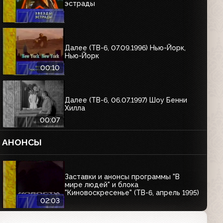
эстрады
Далее (ТВ-6, 07.09.1996) Нью-Йорк,
Нью-Йорк
00:10
Далее (ТВ-6, 06.07.1997) Шоу Бенни
Хилла
00:07
АНОНСЫ
Заставки и анонсы программы "В
мире людей" и блока
"Киновоскресенье" (ТВ-6, апрель 1995)
02:03