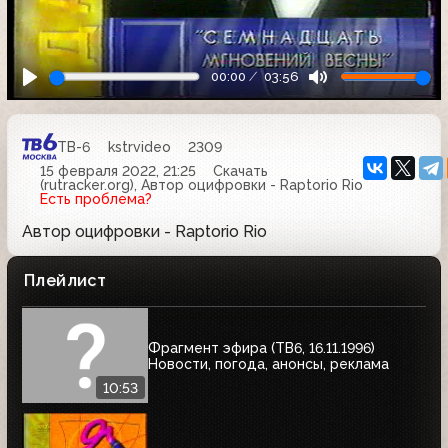
00:00
03:56
ТВ-6
kstrvideo
2309
15 февраля 2022, 21:25
Скачать
(rutracker.org), Автор оцифровки - Raptorio Rio
Есть проблема?
Автор оцифровки - Raptorio Rio
Плейлист
Фрагмент эфира (ТВ6, 16.11.1996)
Новости, погода, анонсы, реклама
10:53