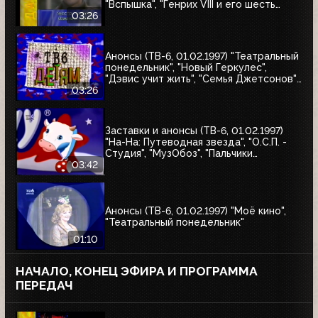
"Вспышка", "Генрих VIII и его шесть
жён", "Леди Каролина Лэм"
03:26
Анонсы (ТВ-6, 01.02.1997) "Театральный
понедельник", "Новый Геркулес",
"Дэвис учит жить", "Семья Джетсонов",
"Это мы не проходили", "Д'Артаньгав и
03:26
три пса-мушкетёра", "Том и Джерри"
Заставки и анонсы (ТВ-6, 01.02.1997)
"На-На: Путеводная звезда", "О.С.П. -
Студия", "МузОбоз", "Пальчики
оближешь", "Назло рекордам"
03:42
Анонсы (ТВ-6, 01.02.1997) "Моё кино",
"Театральный понедельник"
01:10
НАЧАЛО, КОНЕЦ ЭФИРА И ПРОГРАММА
ПЕРЕДАЧ