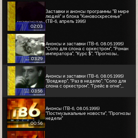
Заставки и анонсы программы "В мире
людей" и блока "Киновоскресенье"
(ТВ-6, апрель 1995)
02:03
Анонсы и заставки (ТВ-6, 08.05.1995)
"Соло для слона с оркестром", "Роман
императора", "Курс $", "Прогнозы
недели", "Аптека"
03:29
Анонсы и заставки (ТВ-6, 08.05.1995)
"Вояджер", "Раз в неделю", "Соло для
слона с оркестром", "Грейс в огне",
"Летучий отряд Скотланд-Ярда",
03:56
"Дорожный патруль"
Анонсы (ТВ-6, 08.05.1995)
"Постмузыкальные новости", "Прогнозы
недели"
00:56