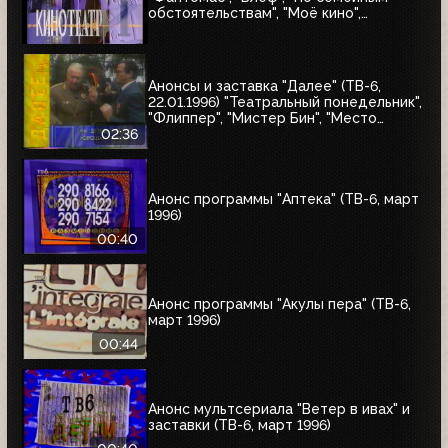
обстоятельствам", "Моё кино",
Киновикторина ТВ-6
Анонсы и заставка "Далее" (ТВ-6,
22.01.1996) "Театральный понедельник",
"Флиппер", "Мистер Бин", "Место
встречи изменить нельзя"
02:36
Анонс программы "Аптека" (ТВ-6, март
1996)
00:40
Анонс программы "Акулы пера" (ТВ-6,
март 1996)
00:44
Анонс мультсериала "Ветер в ивах" и
заставки (ТВ-6, март 1996)