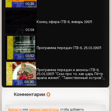
01:35
Конец эфира (ТВ-6, январь 1997)
01:58
Программа передач (ТВ-6, 25.01.1997)
01:52
Программа передач и анонсы (ТВ-6,
25.01.1997) "Сказ про то, как царь Пётр
арапа женил"; "Таинственный остров";
Кинотеатр ТВ-6. Чарли Чаплин
05:30
0
Комментарии
Войдите
или
зарегистрируйтесь
, чтобы добавить