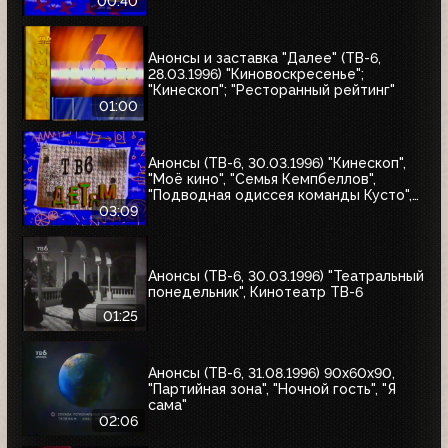
00:40
Анонсы и заставка "Далее" (ТВ-6,
28.03.1996) "Киновоскресенье";
"Кинескоп"; "Ресторанный рейтинг"
01:00
Анонсы (ТВ-6, 30.03.1996) "Кинескоп",
"Моё кино", "Семья Кемпбеллов",
"Подводная одиссея команды Кусто",
"Флиппер", "Школа разбитых сердец",
03:09
"Мыши-рокеры с Марса"
Анонсы (ТВ-6, 30.03.1996) "Театральный
понедельник", Кинотеатр ТВ-6
01:25
Анонсы (ТВ-6, 31.08.1996) 90x60x90,
"Партийная зона", "Ночной гость", "Я
сама"
02:06