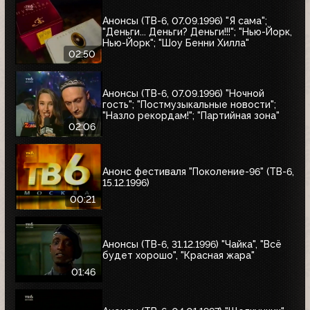
Анонсы (ТВ-6, 07.09.1996) "Я сама";
"Деньги... Деньги? Деньги!!!"; "Нью-Йорк,
Нью-Йорк"; "Шоу Бенни Хилла"
02:50
Анонсы (ТВ-6, 07.09.1996) "Ночной
гость"; "Постмузыкальные новости";
"Назло рекордам!"; "Партийная зона"
02:06
Анонс фестиваля "Поколение-96" (ТВ-6,
15.12.1996)
00:21
Анонсы (ТВ-6, 31.12.1996) "Чайка", "Всё
будет хорошо", "Красная жара"
01:46