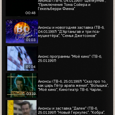
Анонсы (ТВ-6, 04.01.1997) "Щелкунчик",
"Приключения Тома Сойера и
Гекельберри Финна"
00:48
Анонсы и новогодняя заставка (ТВ-6,
04.01.1997) "Д'Артаньгав и три пса-
мушкетёра", "Семья Джетсонов"
01:03
Анонс программы "Моё кино" (ТВ-6,
25.01.1997)
01:04
Анонсы (ТВ-6, 25.01.1997) "Сказ про то,
как царь Пётр арапа женил", "Вспышка",
"Моё кино", Кинотеатр ТВ-6. Чарли
Чаплин, "Полицейский с Петушиного
03:19
холма"
Анонсы и заставка "Далее" (ТВ-6,
25.01.1997) "Новый Геркулес", "Кобра",