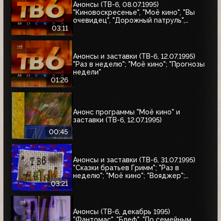
Анонсы (ТВ-6, 08.07.1995)
"Киновоскресенье", "Моё кино", "Вы
очевидец", "Дорожный патруль",
"Катастрофы недели"
03:11
Анонсы и заставки (ТВ-6, 12.07.1995)
"Раз в неделю"; "Моё кино"; "Прогнозы
недели"
01:26
Анонс программы "Моё кино" и
заставки (ТВ-6, 12.07.1995)
00:45
Анонсы и заставки (ТВ-6, 31.07.1995)
"Сказки братьев Гримм"; "Раз в
неделю"; "Моё кино"; "Вояджер";
"Волшебный голос Джельсомино";
03:21
"Последнее лето детства"
Анонсы (ТВ-6, декабрь 1995)
"Фантомас", "Блеф", "По семейным