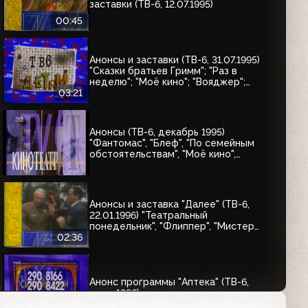
заставки (ТВ-6, 12.07.1995)
00:45
Анонсы и заставки (ТВ-6, 31.07.1995)
"Сказки братьев Гримм"; "Раз в
неделю"; "Моё кино"; "Вояджер";
"Волшебный голос Джельсомино";
03:21
"Последнее лето детства"
Анонсы (ТВ-6, декабрь 1995)
"Фантомас", "Блеф", "По семейным
обстоятельствам", "Моё кино",
Киновикторина ТВ-6
Анонсы и заставка "Далее" (ТВ-6,
22.01.1996) "Театральный
понедельник", "Флиппер", "Мистер
Бин", "Место встречи изменить
02:36
нельзя"
Анонс программы "Аптека" (ТВ-6,
март 1996)