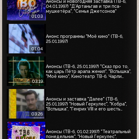
Анонсы и новогодняя заставка (ТВ-6,
04.01.1997) "Д'Артаньгав и три пса-
мушкетёра", "Семья Джетсонов"
01:03
Анонс программы "Моё кино" (ТВ-6,
25.01.1997)
01:04
Анонсы (ТВ-6, 25.01.1997) "Сказ про то,
как царь Пётр арапа женил", "Вспышка",
"Моё кино", Кинотеатр ТВ-6. Чарли
Чаплин, "Полицейский с Петушиного
03:19
холма"
Анонсы и заставка "Далее" (ТВ-6,
25.01.1997) "Новый Геркулес", "Кобра",
"Вспышка", "Генрих VIII и его шесть
жён", "Леди Каролина Лэм"
03:26
Анонсы (ТВ-6, 01.02.1997) "Театральный
понедельник", "Новый Геркулес",