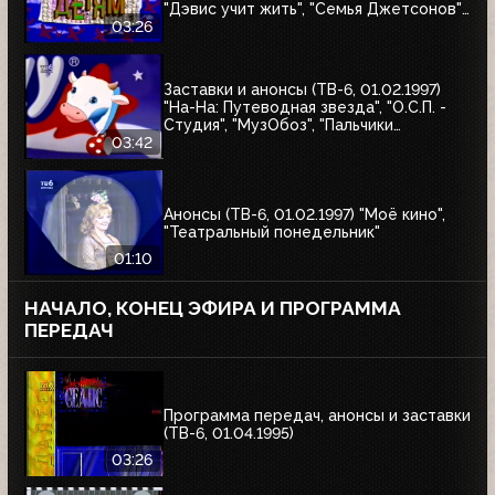
"Дэвис учит жить", "Семья Джетсонов",
"Это мы не проходили", "Д'Артаньгав и
03:26
три пса-мушкетёра", "Том и Джерри"
Заставки и анонсы (ТВ-6, 01.02.1997)
"На-На: Путеводная звезда", "О.С.П. -
Студия", "МузОбоз", "Пальчики
оближешь", "Назло рекордам"
03:42
Анонсы (ТВ-6, 01.02.1997) "Моё кино",
"Театральный понедельник"
01:10
НАЧАЛО, КОНЕЦ ЭФИРА И ПРОГРАММА
ПЕРЕДАЧ
Программа передач, анонсы и заставки
(ТВ-6, 01.04.1995)
03:26