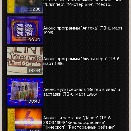
"Флиппер", "Мистер Бин", "Место
встречи изменить нельзя"
02:36
Анонс программы "Аптека" (ТВ-6, март
1996)
00:40
Анонс программы "Акулы пера" (ТВ-6,
март 1996)
00:44
Анонс мультсериала "Ветер в ивах" и
заставки (ТВ-6, март 1996)
00:40
Анонсы и заставка "Далее" (ТВ-6,
28.03.1996) "Киновоскресенье";
"Кинескоп"; "Ресторанный рейтинг"