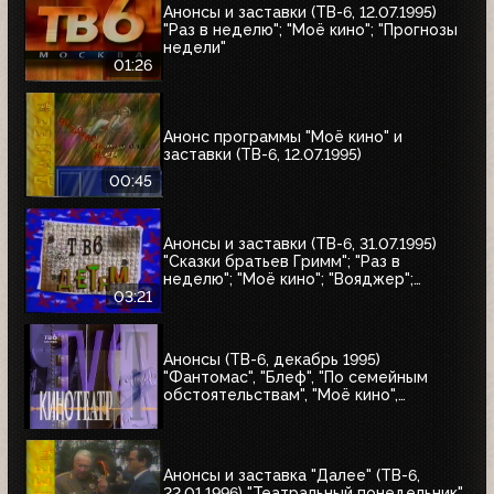
Анонсы и заставки (ТВ-6, 12.07.1995)
"Раз в неделю"; "Моё кино"; "Прогнозы
недели"
01:26
Анонс программы "Моё кино" и
заставки (ТВ-6, 12.07.1995)
00:45
Анонсы и заставки (ТВ-6, 31.07.1995)
"Сказки братьев Гримм"; "Раз в
неделю"; "Моё кино"; "Вояджер";
"Волшебный голос Джельсомино";
03:21
"Последнее лето детства"
Анонсы (ТВ-6, декабрь 1995)
"Фантомас", "Блеф", "По семейным
обстоятельствам", "Моё кино",
Киновикторина ТВ-6
Анонсы и заставка "Далее" (ТВ-6,
22.01.1996) "Театральный понедельник",