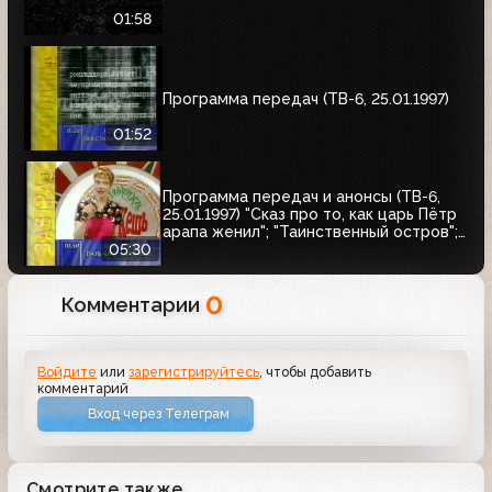
01:58
Программа передач (ТВ-6, 25.01.1997)
01:52
Программа передач и анонсы (ТВ-6,
25.01.1997) "Сказ про то, как царь Пётр
арапа женил"; "Таинственный остров";
Кинотеатр ТВ-6. Чарли Чаплин
05:30
0
Комментарии
Войдите
или
зарегистрируйтесь
, чтобы добавить
комментарий
Вход через Телеграм
Смотрите также