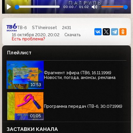
00:00
01:02
ТВ-6
STVneiroset
2431
16 октября 2020, 20:02
Скачать
Есть проблема?
Плейлист
Фрагмент эфира (ТВ6, 16.11.1996)
Новости, погода, анонсы, реклама
10:53
Программа передач (ТВ-6, 30.07.1996)
01:05
ЗАСТАВКИ КАНАЛА