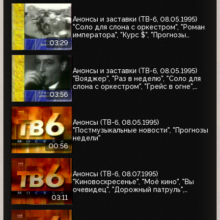
Анонсы и заставки (ТВ-6, 08.05.1995)
"Соло для слона с оркестром", "Роман
императора", "Курс $", "Прогнозы
недели", "Аптека"
03:29
Анонсы и заставки (ТВ-6, 08.05.1995)
"Вояджер", "Раз в неделю", "Соло для
слона с оркестром", "Грейс в огне",
"Летучий отряд Скотланд-Ярда",
03:56
"Дорожный патруль"
Анонсы (ТВ-6, 08.05.1995)
"Постмузыкальные новости", "Прогнозы
недели"
00:56
Анонсы (ТВ-6, 08.07.1995)
"Киновоскресенье", "Моё кино", "Вы
очевидец", "Дорожный патруль",
"Катастрофы недели"
03:11