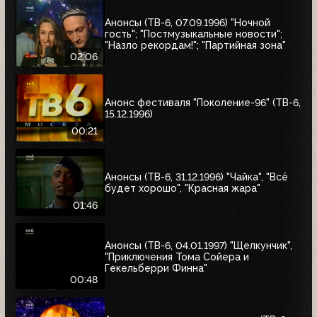
Анонсы (ТВ-6, 07.09.1996) "Ночной
гость"; "Постмузыкальные новости";
"Назло рекордам!"; "Партийная зона"
02:06
Анонс фестиваля "Поколение-96" (ТВ-6,
15.12.1996)
00:21
Анонсы (ТВ-6, 31.12.1996) "Чайка", "Всё
будет хорошо", "Красная жара"
01:46
Анонсы (ТВ-6, 04.01.1997) "Щелкунчик",
"Приключения Тома Сойера и
Гекельберри Финна"
00:48