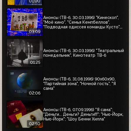
01:00
Анонсы (ТВ-6, 30.03.1996) "Кинескоп",
"Моё кино", "Семья Кемпбеллов",
"Подводная одиссея команды Кусто",
"Флиппер", "Школа разбитых сердец",
03:09
"Мыши-рокеры с Марса"
Анонсы (ТВ-6, 30.03.1996) "Театральный
понедельник", Кинотеатр ТВ-6
01:25
Анонсы (ТВ-6, 31.08.1996) 90x60x90,
"Партийная зона", "Ночной гость", "Я
сама"
02:06
Анонсы (ТВ-6, 07.09.1996) "Я сама";
"Деньги... Деньги? Деньги!!!"; "Нью-Йорк,
Нью-Йорк"; "Шоу Бенни Хилла"
02:50