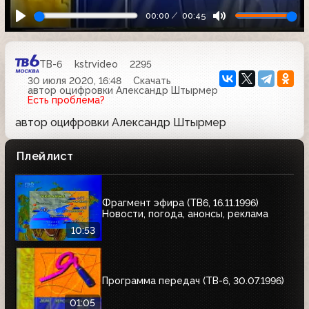
00:00
00:45
ТВ-6
kstrvideo
2295
30 июля 2020, 16:48
Скачать
автор оцифровки Александр Штырмер
Есть проблема?
автор оцифровки Александр Штырмер
Плейлист
Фрагмент эфира (ТВ6, 16.11.1996)
Новости, погода, анонсы, реклама
10:53
Программа передач (ТВ-6, 30.07.1996)
01:05