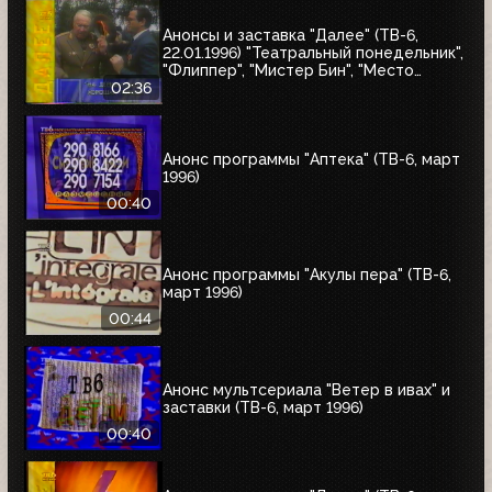
Анонсы и заставка "Далее" (ТВ-6,
22.01.1996) "Театральный понедельник",
"Флиппер", "Мистер Бин", "Место
встречи изменить нельзя"
02:36
Анонс программы "Аптека" (ТВ-6, март
1996)
00:40
Анонс программы "Акулы пера" (ТВ-6,
март 1996)
00:44
Анонс мультсериала "Ветер в ивах" и
заставки (ТВ-6, март 1996)
00:40