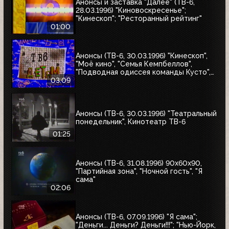
Анонсы и заставка "Далее" (ТВ-6,
28.03.1996) "Киновоскресенье";
"Кинескоп"; "Ресторанный рейтинг"
01:00
Анонсы (ТВ-6, 30.03.1996) "Кинескоп",
"Моё кино", "Семья Кемпбеллов",
"Подводная одиссея команды Кусто",
"Флиппер", "Школа разбитых сердец",
03:09
"Мыши-рокеры с Марса"
Анонсы (ТВ-6, 30.03.1996) "Театральный
понедельник", Кинотеатр ТВ-6
01:25
Анонсы (ТВ-6, 31.08.1996) 90x60x90,
"Партийная зона", "Ночной гость", "Я
сама"
02:06
Анонсы (ТВ-6, 07.09.1996) "Я сама";
"Деньги... Деньги? Деньги!!!"; "Нью-Йорк,