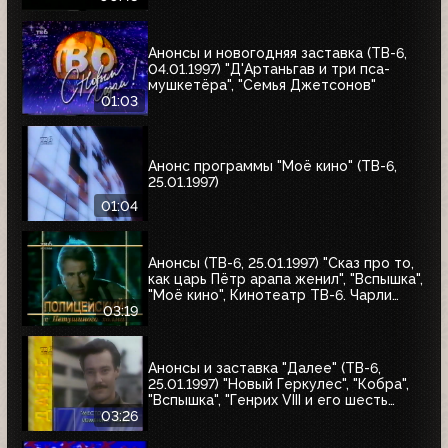
Анонсы и новогодняя заставка (ТВ-6,
04.01.1997) "Д'Артаньгав и три пса-
мушкетёра", "Семья Джетсонов"
01:03
Анонс программы "Моё кино" (ТВ-6,
25.01.1997)
01:04
Анонсы (ТВ-6, 25.01.1997) "Сказ про то,
как царь Пётр арапа женил", "Вспышка",
"Моё кино", Кинотеатр ТВ-6. Чарли
Чаплин, "Полицейский с Петушиного
03:19
холма"
Анонсы и заставка "Далее" (ТВ-6,
25.01.1997) "Новый Геркулес", "Кобра",
"Вспышка", "Генрих VIII и его шесть
жён", "Леди Каролина Лэм"
03:26