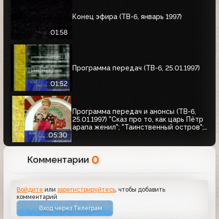
Конец эфира (ТВ-6, январь 1997)
01:58
Программа передач (ТВ-6, 25.01.1997)
01:52
Программа передач и анонсы (ТВ-6,
25.01.1997) "Сказ про то, как царь Пётр
арапа женил"; "Таинственный остров";
Кинотеатр ТВ-6. Чарли Чаплин
05:30
0
Комментарии
Войдите
или
зарегистрируйтесь
, чтобы добавить
комментарий
Вход через Телеграм