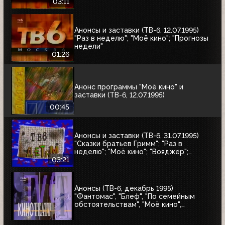
"Катастрофы недели"
03:11
Анонсы и заставки (ТВ-6, 12.07.1995)
"Раз в неделю"; "Моё кино"; "Прогнозы
недели"
01:26
Анонс программы "Моё кино" и
заставки (ТВ-6, 12.07.1995)
00:45
Анонсы и заставки (ТВ-6, 31.07.1995)
"Сказки братьев Гримм"; "Раз в
неделю"; "Моё кино"; "Вояджер";
"Волшебный голос Джельсомино";
03:21
"Последнее лето детства"
Анонсы (ТВ-6, декабрь 1995)
"Фантомас", "Блеф", "По семейным
обстоятельствам", "Моё кино",
Киновикторина ТВ-6