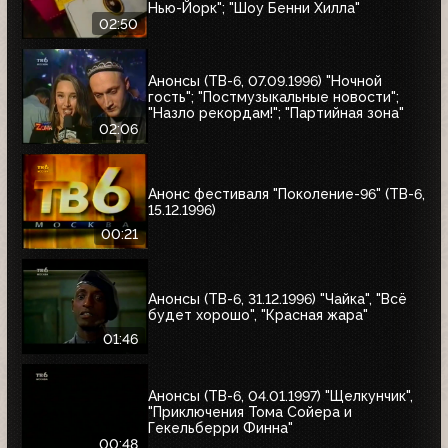
Нью-Йорк"; "Шоу Бенни Хилла"
02:50
Анонсы (ТВ-6, 07.09.1996) "Ночной
гость"; "Постмузыкальные новости";
"Назло рекордам!"; "Партийная зона"
02:06
Анонс фестиваля "Поколение-96" (ТВ-6,
15.12.1996)
00:21
Анонсы (ТВ-6, 31.12.1996) "Чайка", "Всё
будет хорошо", "Красная жара"
01:46
Анонсы (ТВ-6, 04.01.1997) "Щелкунчик",
"Приключения Тома Сойера и
Гекельберри Финна"
00:48