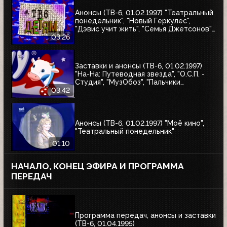
Анонсы (ТВ-6, 01.02.1997) "Театральный
понедельник", "Новый Геркулес",
"Дэвис учит жить", "Семья Джетсонов",
"Это мы не проходили", "Д'Артаньгав и
03:26
три пса-мушкетёра", "Том и Джерри"
Заставки и анонсы (ТВ-6, 01.02.1997)
"На-На: Путеводная звезда", "О.С.П. -
Студия", "МузОбоз", "Пальчики
оближешь", "Назло рекордам"
03:42
Анонсы (ТВ-6, 01.02.1997) "Моё кино",
"Театральный понедельник"
01:10
НАЧАЛО, КОНЕЦ ЭФИРА И ПРОГРАММА
ПЕРЕДАЧ
Программа передач, анонсы и заставки
(ТВ-6, 01.04.1995)