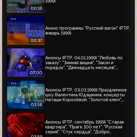
1999)
00:16
Анонс программы "Русский вагон" (РТР,
январь 1999)
00:37
Анонсы (РТР, 04.01.1999) "Любовь по
заказу", "Зимняя вишня", "Закон и
порядок", "Двенадцать месяцев",
"Приключения Иоанны", "Зимняя
07:00
вишня-2", "Зимняя вишня-3", "Колесо
любви", "Охота на бабочек", "Тот самый
Мюнхгаузен", "Жара в Лос-Анджелесе"
Анонсы (РТР, 03.03.1999) Праздничное
шоу Валентина Юдашкина; концерты
Наташи Королёвой; "Золотой ключ";
"Осторожно, двери закрываются"
03:58
Анонсы (РТР, сентябрь 1999) "Старая
квартира", "Праге 100 лет", "Русская
серия", "Стук сердца", "Добро
пожаловать, или Посторонним вход
03:59