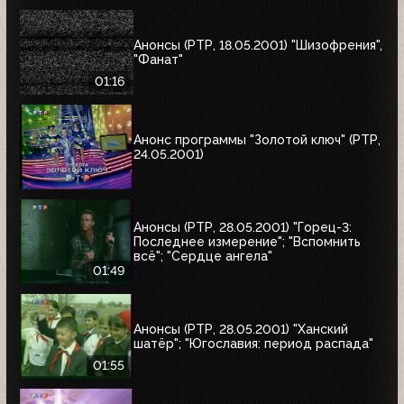
Анонсы (РТР, 18.05.2001) "Шизофрения",
"Фанат"
01:16
Анонс программы "Золотой ключ" (РТР,
24.05.2001)
Анонсы (РТР, 28.05.2001) "Горец-3:
Последнее измерение"; "Вспомнить
всё"; "Сердце ангела"
01:49
Анонсы (РТР, 28.05.2001) "Ханский
шатёр"; "Югославия: период распада"
01:55