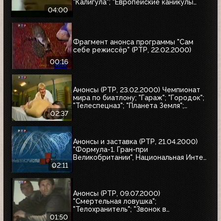
"Калигула"; "Европейские каникулы
придурков"; "Эпидемия"; "Семья
04:00
напрокат"
Фрагмент анонса программы "Сам
себе режиссёр" (РТР, 22.02.2000)
00:16
Анонсы (РТР, 23.02.2000) Чемпионат
мира по биатлону; "Гараж"; "Городок";
"Телеспецназ"; "Планета Земля";
"Вести"
02:37
Анонсы и заставка (РТР, 21.04.2000)
"Формула-1. Гран-при
Великобритании", Национальная Интел
Интернет-премия-2000, Старая
02:11
квартира
Анонсы (РТР, 09.07.2000)
"Смертельная ловушка";
"Телохранитель"; "Звонок в
преисподнюю"
01:50