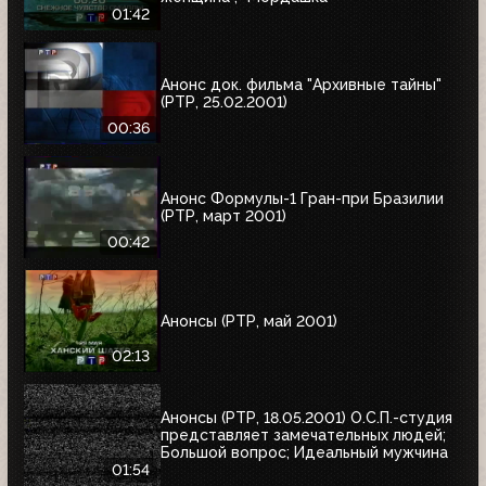
01:42
Анонс док. фильма "Архивные тайны"
(РТР, 25.02.2001)
00:36
Анонс Формулы-1 Гран-при Бразилии
(РТР, март 2001)
00:42
Анонсы (РТР, май 2001)
02:13
Анонсы (РТР, 18.05.2001) О.С.П.-студия
представляет замечательных людей;
Большой вопрос; Идеальный мужчина
01:54