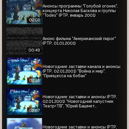
Анонсы программы "Голубой огонек",
концерта Николая Баскова и группы
"Todes" (РТР, январь 2001)
02:01
Анонс фильма "Американский пирог"
(РТР, 01.01.2001)
00:49
Новогодние заставки канала и анонсы
(РТР, 02.01.2001) "Война и мир".
"Принцесса на бобах"
02:35
Новогодние заставки и анонсы (РТР,
02.01.2001) "Новогодний капустник
Театр+ТВ", "Юрий Башмет
представляет", "Ефим Шифрин и его
02:07
приятели"
Новогодние заставки и анонсы (РТР,