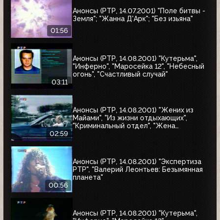
Анонсы (РТР, 14.07.2001) "Поле битвы -
Земля"; "Жанна Д'Арк"; "Без изьяна"
01:56
Анонсы (РТР, 14.08.2001) "Кутерьма",
"Инферно", "Маросейка 12", "Небесный
огонь", "Счастливый случай"
03:11
Анонсы (РТР, 14.08.2001) "Жених из
Майами", "Из жизни отдыхающих",
"Криминальный отдел", "Жена
астронавта", "Собиратель костей"
02:59
Анонсы (РТР, 14.08.2001) "Экспертиза
РТР", "Валерий Леонтьев: Безымянная
планета"
00:56
Анонсы (РТР, 14.08.2001) "Кутерьма",