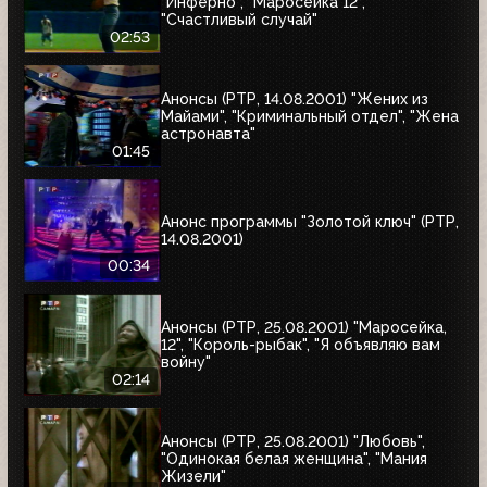
"Инферно", "Маросейка 12",
"Счастливый случай"
02:53
Анонсы (РТР, 14.08.2001) "Жених из
Майами", "Криминальный отдел", "Жена
астронавта"
01:45
Анонс программы "Золотой ключ" (РТР,
14.08.2001)
00:34
Анонсы (РТР, 25.08.2001) "Маросейка,
12", "Король-рыбак", "Я объявляю вам
войну"
02:14
Анонсы (РТР, 25.08.2001) "Любовь",
"Одинокая белая женщина", "Мания
Жизели"