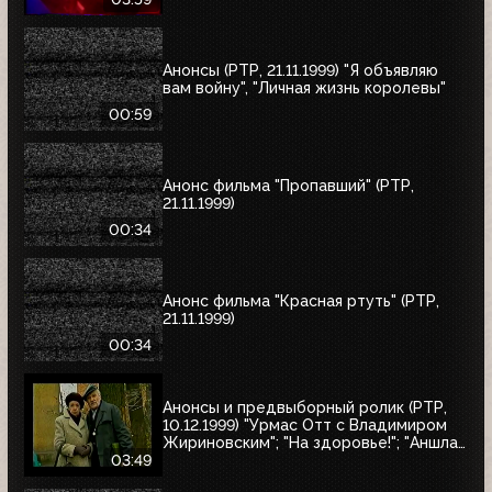
воспрещён", "Маленький город", "Диана
и я"
Анонсы (РТР, 21.11.1999) "Я объявляю
вам войну", "Личная жизнь королевы"
00:59
Анонс фильма "Пропавший" (РТР,
21.11.1999)
00:34
Анонс фильма "Красная ртуть" (РТР,
21.11.1999)
00:34
Анонсы и предвыборный ролик (РТР,
10.12.1999) "Урмас Отт с Владимиром
Жириновским"; "На здоровье!"; "Аншлаг.
Полный вперёд!"; юбилейный концерт
03:49
Людмилы Зыкиной; "30 лет вместе"