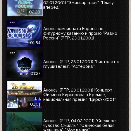
02.01.2001) "Эмиссар царя", "Плачу
вперёд"
02:20
Анонс чемпионата Европы по
фигурному катанию и промо "Радио
России" (РТР, 23.01.2001)
01:54
Анонсы (РТР, 23.01.2001) "Пистолет с
глушителем", "Астероид"
01:27
Анонсы (РТР, 23.01.2001) Концерт
Филиппа Киркорова в Кремле,
национальная премия "Циркъ-2001"
01:01
Анонсы (РТР, 04.02.2001) "Снежное
чувство Смиллы", "Одинокая белая
женщина", "Мордашка"