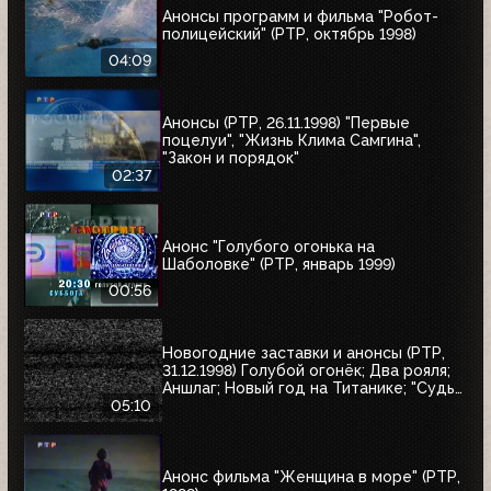
Анонсы программ и фильма "Робот-
полицейский" (РТР, октябрь 1998)
04:09
Анонсы (РТР, 26.11.1998) "Первые
поцелуи", "Жизнь Клима Самгина",
"Закон и порядок"
02:37
Анонс "Голубого огонька на
Шаболовке" (РТР, январь 1999)
00:56
Новогодние заставки и анонсы (РТР,
31.12.1998) Голубой огонёк; Два рояля;
Аншлаг; Новый год на Титанике; "Судья
Дредд"
05:10
Анонс фильма "Женщина в море" (РТР,