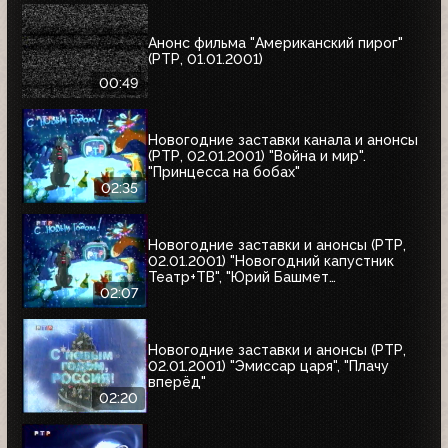
Анонс фильма "Американский пирог"
(РТР, 01.01.2001)
00:49
Новогодние заставки канала и анонсы
(РТР, 02.01.2001) "Война и мир".
"Принцесса на бобах"
02:35
Новогодние заставки и анонсы (РТР,
02.01.2001) "Новогодний капустник
Театр+ТВ", "Юрий Башмет
представляет", "Ефим Шифрин и его
02:07
приятели"
Новогодние заставки и анонсы (РТР,
02.01.2001) "Эмиссар царя", "Плачу
вперёд"
02:20