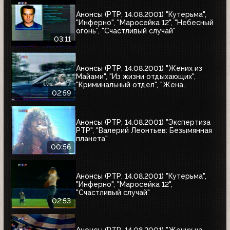
Анонсы (РТР, 14.08.2001) "Кутерьма",
"Инферно", "Маросейка 12", "Небесный
огонь", "Счастливый случай"
03:11
Анонсы (РТР, 14.08.2001) "Жених из
Майами", "Из жизни отдыхающих",
"Криминальный отдел", "Жена
астронавта", "Собиратель костей"
02:59
Анонсы (РТР, 14.08.2001) "Экспертиза
РТР", "Валерий Леонтьев: Безымянная
планета"
00:56
Анонсы (РТР, 14.08.2001) "Кутерьма",
"Инферно", "Маросейка 12",
"Счастливый случай"
02:53