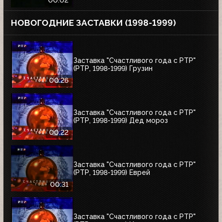
00:02
НОВОГОДНИЕ ЗАСТАВКИ (1998-1999)
Заставка "Счастливого года с РТР"
(РТР, 1998-1999) Грузин
00:26
Заставка "Счастливого года с РТР"
(РТР, 1998-1999) Дед мороз
00:22
Заставка "Счастливого года с РТР"
(РТР, 1998-1999) Еврей
00:31
Заставка "Счастливого года с РТР"