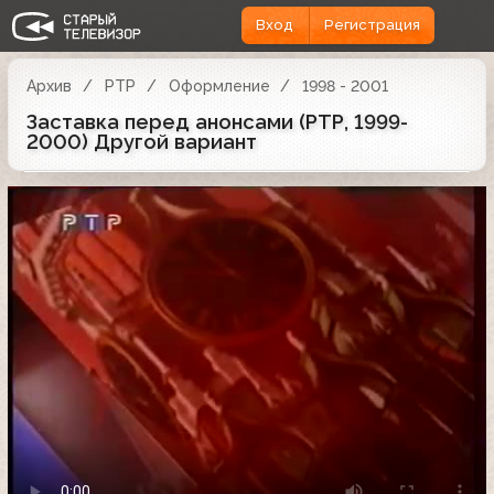
Вход
Регистрация
Архив
РТР
Оформление
1998 - 2001
Заставка перед анонсами (РТР, 1999-
2000) Другой вариант