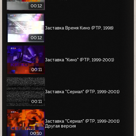
00:12
Заставка Время Кино (РТР, 1998)
00:12
Заставка "Кино" (РТР, 1999-2001)
00:11
Заставка "Сериал" (РТР, 1999-2001)
00:11
Заставка "Сериал" (РТР, 1999-2001)
Другая версия
00:10