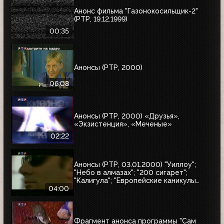
Анонс фильма "Газонокосильщик-2"
(РТР, 19.12.1999)
00:35
Анонсы (РТР, 2000)
06:08
Анонсы (РТР, 2000) «Друзья»,
«Экзистенция», «Меченые»
02:22
Анонсы (РТР, 03.01.2000) "Уиллоу";
"Небо в алмазах"; "200 сигарет";
"Калигула"; "Европейские каникулы
придурков"; "Эпидемия"; "Семья
04:00
напрокат"
Фрагмент анонса программы "Сам