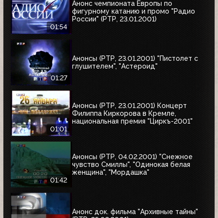
Анонс чемпионата Европы по
фигурному катанию и промо "Радио
России" (РТР, 23.01.2001)
01:54
Анонсы (РТР, 23.01.2001) "Пистолет с
глушителем", "Астероид"
01:27
Анонсы (РТР, 23.01.2001) Концерт
Филиппа Киркорова в Кремле,
национальная премия "Циркъ-2001"
01:01
Анонсы (РТР, 04.02.2001) "Снежное
чувство Смиллы", "Одинокая белая
женщина", "Мордашка"
01:42
Анонс док. фильма "Архивные тайны"