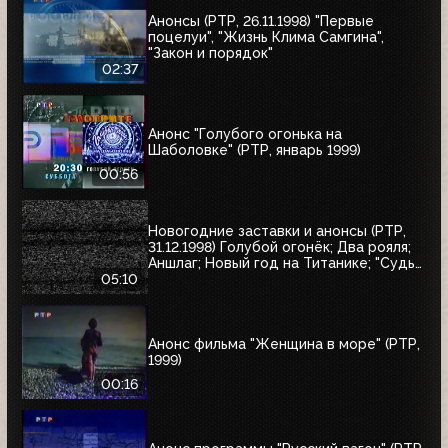
Анонсы (РТР, 26.11.1998) "Первые
поцелуи", "Жизнь Клима Самгина",
"Закон и порядок"
02:37
Анонс "Голубого огонька на
Шаболовке" (РТР, январь 1999)
00:56
Новогодние заставки и анонсы (РТР,
31.12.1998) Голубой огонёк; Два рояля;
Аншлаг; Новый год на Титанике; "Судья
Дредд"
05:10
Анонс фильма "Женщина в море" (РТР,
1999)
00:16