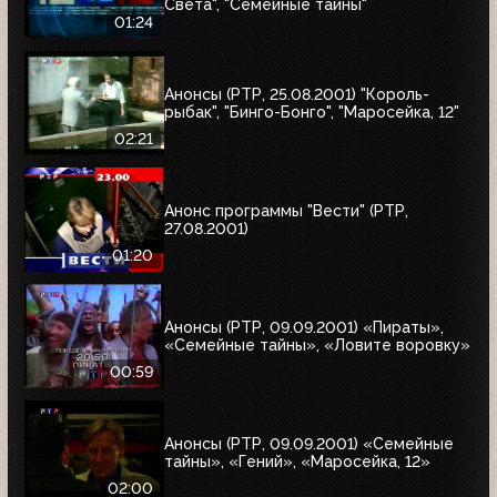
Света", "Семейные тайны"
01:24
Анонсы (РТР, 25.08.2001) "Король-
рыбак", "Бинго-Бонго", "Маросейка, 12"
02:21
Анонс программы "Вести" (РТР,
27.08.2001)
01:20
Анонсы (РТР, 09.09.2001) «Пираты»,
«Семейные тайны», «Ловите воровку»
00:59
Анонсы (РТР, 09.09.2001) «Семейные
тайны», «Гений», «Маросейка, 12»
02:00