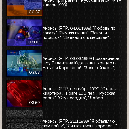
Анонс программы "Русский вагон" (РТР,
январь 1999)
00:37
Анонсы (РТР, 04.01.1999) "Любовь по
заказу", "Зимняя вишня", "Закон и
порядок", "Двенадцать месяцев",
"Приключения Иоанны", "Зимняя
07:00
вишня-2", "Зимняя вишня-3", "Колесо
любви", "Охота на бабочек", "Тот самый
Мюнхгаузен", "Жара в Лос-Анджелесе"
Анонсы (РТР, 03.03.1999) Праздничное
шоу Валентина Юдашкина; концерты
Наташи Королёвой; "Золотой ключ";
"Осторожно, двери закрываются"
03:58
Анонсы (РТР, сентябрь 1999) "Старая
квартира", "Праге 100 лет", "Русская
серия", "Стук сердца", "Добро
пожаловать, или Посторонним вход
03:59
воспрещён", "Маленький город", "Диана
и я"
Анонсы (РТР, 21.11.1999) "Я объявляю
вам войну", "Личная жизнь королевы"