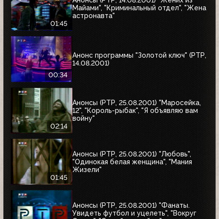
Анонсы (РТР, 14.08.2001) "Жених из
Майами", "Криминальный отдел", "Жена
астронавта"
01:45
Анонс программы "Золотой ключ" (РТР,
14.08.2001)
00:34
Анонсы (РТР, 25.08.2001) "Маросейка,
12", "Король-рыбак", "Я объявляю вам
войну"
02:14
Анонсы (РТР, 25.08.2001) "Любовь",
"Одинокая белая женщина", "Мания
Жизели"
01:45
Анонсы (РТР, 25.08.2001) "Фанаты.
Увидеть футбол и уцелеть", "Вокруг