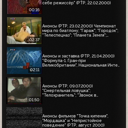
себе режиссёр" (РТР, 22.02.2000)
00:16
Анонсы (РТР, 23.02.2000) Чемпионат
мира по биатлону; "Гараж"; "Городок";
"Телеспецназ"; "Планета Земля";
"Вести"
02:37
Анонсы и заставка (РТР, 21.04.2000)
"Формула-1. Гран-при
Великобритании", Национальная Интел
Интернет-премия-2000, Старая
02:11
квартира
Анонсы (РТР, 09.07.2000)
"Смертельная ловушка";
"Телохранитель"; "Звонок в
преисподнюю"
01:50
Анонсы фильмов "Точка кипения",
"Мордашка" и "Непристойное
поведение" (РТР, август 2000)