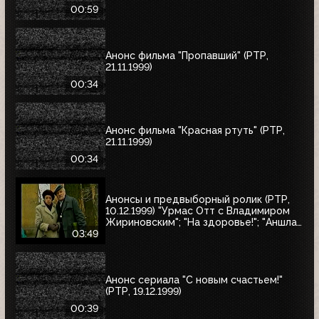
00:59
Анонс фильма "Пропавший" (РТР,
21.11.1999)
00:34
Анонс фильма "Красная ртуть" (РТР,
21.11.1999)
00:34
Анонсы и предвыборный ролик (РТР,
10.12.1999) "Урмас Отт с Владимиром
Жириновским"; "На здоровье!"; "Аншлаг.
Полный вперёд!"; юбилейный концерт
03:49
Людмилы Зыкиной; "30 лет вместе"
Анонс сериала "С новым счастьем!"
(РТР, 19.12.1999)
00:39