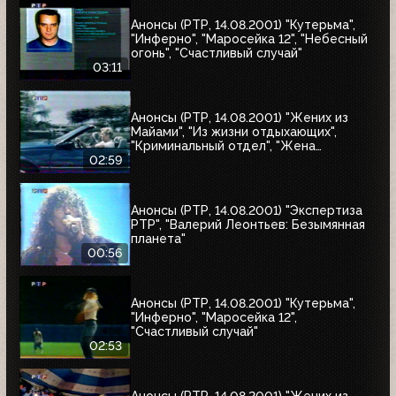
Анонсы (РТР, 14.08.2001) "Кутерьма",
"Инферно", "Маросейка 12", "Небесный
огонь", "Счастливый случай"
03:11
Анонсы (РТР, 14.08.2001) "Жених из
Майами", "Из жизни отдыхающих",
"Криминальный отдел", "Жена
астронавта", "Собиратель костей"
02:59
Анонсы (РТР, 14.08.2001) "Экспертиза
РТР", "Валерий Леонтьев: Безымянная
планета"
00:56
Анонсы (РТР, 14.08.2001) "Кутерьма",
"Инферно", "Маросейка 12",
"Счастливый случай"
02:53