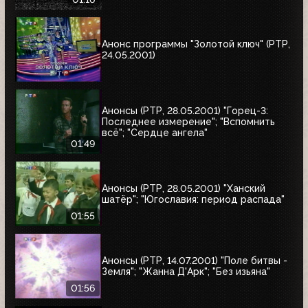
Анонс программы "Золотой ключ" (РТР,
24.05.2001)
Анонсы (РТР, 28.05.2001) "Горец-3:
Последнее измерение"; "Вспомнить
всё"; "Сердце ангела"
01:49
Анонсы (РТР, 28.05.2001) "Ханский
шатёр"; "Югославия: период распада"
01:55
Анонсы (РТР, 14.07.2001) "Поле битвы -
Земля"; "Жанна Д'Арк"; "Без изьяна"
01:56