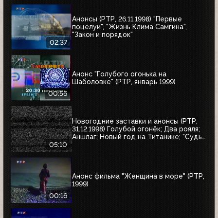
Анонсы (РТР, 26.11.1998) "Первые
поцелуи", "Жизнь Клима Самгина",
"Закон и порядок"
02:37
Анонс "Голубого огонька на
Шаболовке" (РТР, январь 1999)
00:56
Новогодние заставки и анонсы (РТР,
31.12.1998) Голубой огонёк; Два рояля;
Аншлаг; Новый год на Титанике; "Судья
Дредд"
05:10
Анонс фильма "Женщина в море" (РТР,
1999)
00:16