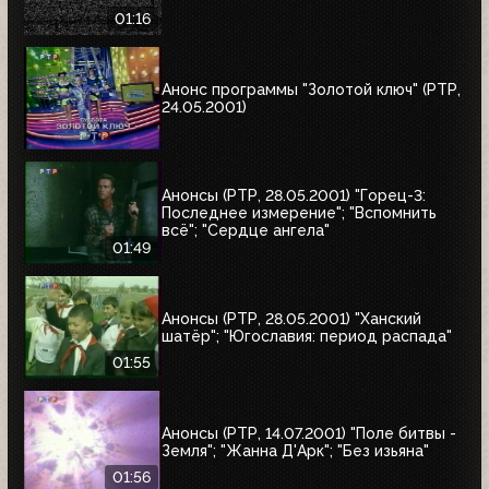
01:16
Анонс программы "Золотой ключ" (РТР,
24.05.2001)
Анонсы (РТР, 28.05.2001) "Горец-3:
Последнее измерение"; "Вспомнить
всё"; "Сердце ангела"
01:49
Анонсы (РТР, 28.05.2001) "Ханский
шатёр"; "Югославия: период распада"
01:55
Анонсы (РТР, 14.07.2001) "Поле битвы -
Земля"; "Жанна Д'Арк"; "Без изьяна"
01:56