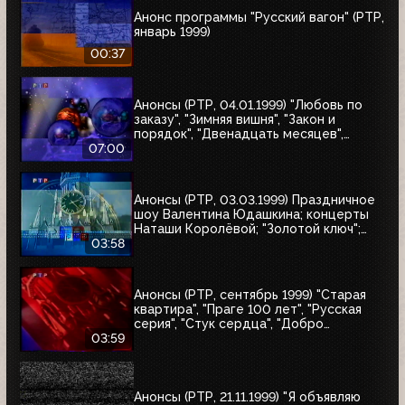
Анонс программы "Русский вагон" (РТР,
январь 1999)
00:37
Анонсы (РТР, 04.01.1999) "Любовь по
заказу", "Зимняя вишня", "Закон и
порядок", "Двенадцать месяцев",
"Приключения Иоанны", "Зимняя
07:00
вишня-2", "Зимняя вишня-3", "Колесо
любви", "Охота на бабочек", "Тот самый
Мюнхгаузен", "Жара в Лос-Анджелесе"
Анонсы (РТР, 03.03.1999) Праздничное
шоу Валентина Юдашкина; концерты
Наташи Королёвой; "Золотой ключ";
"Осторожно, двери закрываются"
03:58
Анонсы (РТР, сентябрь 1999) "Старая
квартира", "Праге 100 лет", "Русская
серия", "Стук сердца", "Добро
пожаловать, или Посторонним вход
03:59
воспрещён", "Маленький город", "Диана
и я"
Анонсы (РТР, 21.11.1999) "Я объявляю