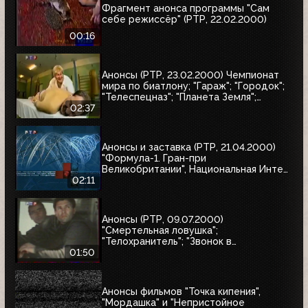
Фрагмент анонса программы "Сам
себе режиссёр" (РТР, 22.02.2000)
00:16
Анонсы (РТР, 23.02.2000) Чемпионат
мира по биатлону; "Гараж"; "Городок";
"Телеспецназ"; "Планета Земля";
"Вести"
02:37
Анонсы и заставка (РТР, 21.04.2000)
"Формула-1. Гран-при
Великобритании", Национальная Интел
Интернет-премия-2000, Старая
02:11
квартира
Анонсы (РТР, 09.07.2000)
"Смертельная ловушка";
"Телохранитель"; "Звонок в
преисподнюю"
01:50
Анонсы фильмов "Точка кипения",
"Мордашка" и "Непристойное