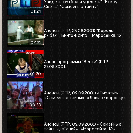
Увидеть футбол и уцелеть", "Вокруг
Света", "Семейные тайны"
01:24
Анонсы (РТР, 25.08.2001) "Король-
рыбак", "Бинго-Бонго", "Маросейка, 12"
02:21
Анонс программы "Вести" (РТР,
27.08.2001)
01:20
Анонсы (РТР, 09.09.2001) «Пираты»,
«Семейные тайны», «Ловите воровку»
00:59
Анонсы (РТР, 09.09.2001) «Семейные
тайны», «Гений», «Маросейка, 12»