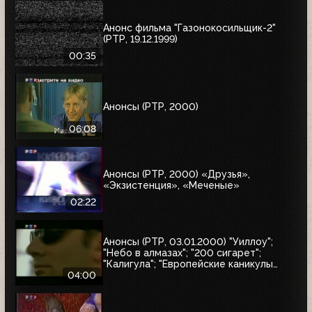
Анонс фильма "Газонокосильщик-2"
(РТР, 19.12.1999)
00:35
Анонсы (РТР, 2000)
06:08
Анонсы (РТР, 2000) «Друзья»,
«Экзистенция», «Меченые»
02:22
Анонсы (РТР, 03.01.2000) "Уиллоу";
"Небо в алмазах"; "200 сигарет";
"Калигула"; "Европейские каникулы
придурков"; "Эпидемия"; "Семья
04:00
напрокат"