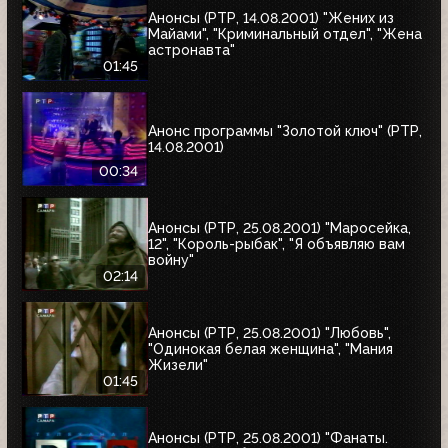
Анонсы (РТР, 14.08.2001) "Жених из
Майами", "Криминальный отдел", "Жена
астронавта"
01:45
Анонс программы "Золотой ключ" (РТР,
14.08.2001)
00:34
Анонсы (РТР, 25.08.2001) "Маросейка,
12", "Король-рыбак", "Я объявляю вам
войну"
02:14
Анонсы (РТР, 25.08.2001) "Любовь",
"Одинокая белая женщина", "Мания
Жизели"
01:45
Анонсы (РТР, 25.08.2001) "Фанаты.