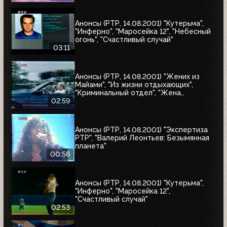
Анонсы (РТР, 14.08.2001) "Кутерьма",
"Инферно", "Маросейка 12", "Небесный
огонь", "Счастливый случай"
03:11
Анонсы (РТР, 14.08.2001) "Жених из
Майами", "Из жизни отдыхающих",
"Криминальный отдел", "Жена
астронавта", "Собиратель костей"
02:59
Анонсы (РТР, 14.08.2001) "Экспертиза
РТР", "Валерий Леонтьев: Безымянная
планета"
00:56
Анонсы (РТР, 14.08.2001) "Кутерьма",
"Инферно", "Маросейка 12",
"Счастливый случай"
02:53