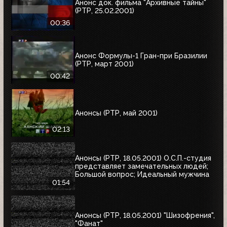
Анонс док. фильма "Архивные тайны"
(РТР, 25.02.2001)
00:36
Анонс Формулы-1 Гран-при Бразилии
(РТР, март 2001)
00:42
Анонсы (РТР, май 2001)
02:13
Анонсы (РТР, 18.05.2001) О.С.П.-студия
представляет замечательных людей;
Большой вопрос; Идеальный мужчина
01:54
Анонсы (РТР, 18.05.2001) "Шизофрения",
"Фанат"