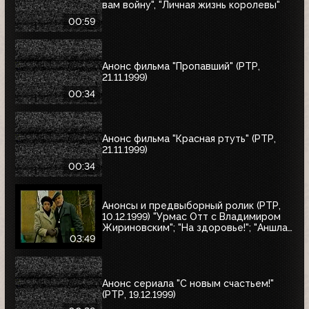
вам войну", "Личная жизнь королевы"
00:59
Анонс фильма "Пропавший" (РТР,
21.11.1999)
00:34
Анонс фильма "Красная ртуть" (РТР,
21.11.1999)
00:34
Анонсы и предвыборный ролик (РТР,
10.12.1999) "Урмас Отт с Владимиром
Жириновским"; "На здоровье!"; "Аншлаг.
Полный вперёд!"; юбилейный концерт
03:49
Людмилы Зыкиной; "30 лет вместе"
Анонс сериала "С новым счастьем!"
(РТР, 19.12.1999)