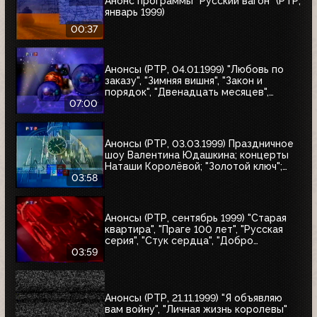
Анонс программы "Русский вагон" (РТР,
январь 1999)
00:37
Анонсы (РТР, 04.01.1999) "Любовь по
заказу", "Зимняя вишня", "Закон и
порядок", "Двенадцать месяцев",
"Приключения Иоанны", "Зимняя
07:00
вишня-2", "Зимняя вишня-3", "Колесо
любви", "Охота на бабочек", "Тот самый
Мюнхгаузен", "Жара в Лос-Анджелесе"
Анонсы (РТР, 03.03.1999) Праздничное
шоу Валентина Юдашкина; концерты
Наташи Королёвой; "Золотой ключ";
"Осторожно, двери закрываются"
03:58
Анонсы (РТР, сентябрь 1999) "Старая
квартира", "Праге 100 лет", "Русская
серия", "Стук сердца", "Добро
пожаловать, или Посторонним вход
03:59
воспрещён", "Маленький город", "Диана
и я"
Анонсы (РТР, 21.11.1999) "Я объявляю
вам войну", "Личная жизнь королевы"