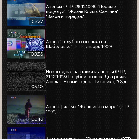
Анонсы (РТР, 26.11.1998) "Первые
поцелуи", "Жизнь Клима Самгина",
"Закон и порядок"
02:37
Анонс "Голубого огонька на
Шаболовке" (РТР, январь 1999)
00:56
Новогодние заставки и анонсы (РТР,
31.12.1998) Голубой огонёк; Два рояля;
Аншлаг; Новый год на Титанике; "Судья
Дредд"
05:10
Анонс фильма "Женщина в море" (РТР,
1999)
00:16