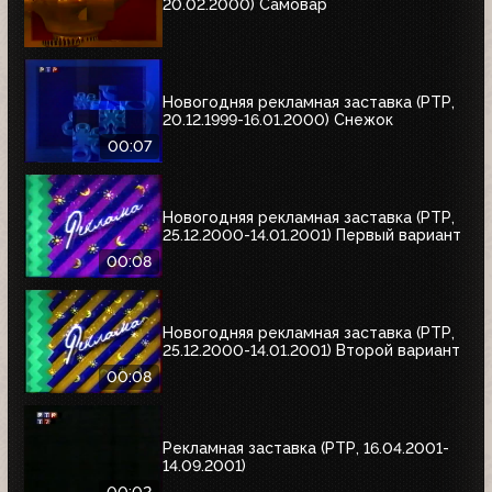
20.02.2000) Самовар
Новогодняя рекламная заставка (РТР,
20.12.1999-16.01.2000) Снежок
00:07
Новогодняя рекламная заставка (РТР,
25.12.2000-14.01.2001) Первый вариант
00:08
Новогодняя рекламная заставка (РТР,
25.12.2000-14.01.2001) Второй вариант
00:08
Рекламная заставка (РТР, 16.04.2001-
14.09.2001)