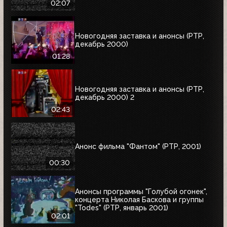
02:07
Новогодняя заставка и анонсы (РТР,
декабрь 2000)
01:28
Новогодняя заставка и анонсы (РТР,
декабрь 2000) 2
02:43
Анонс фильма "Фантом" (РТР, 2001)
00:30
Анонсы программы "Голубой огонек",
концерта Николая Баскова и группы
"Todes" (РТР, январь 2001)
02:01