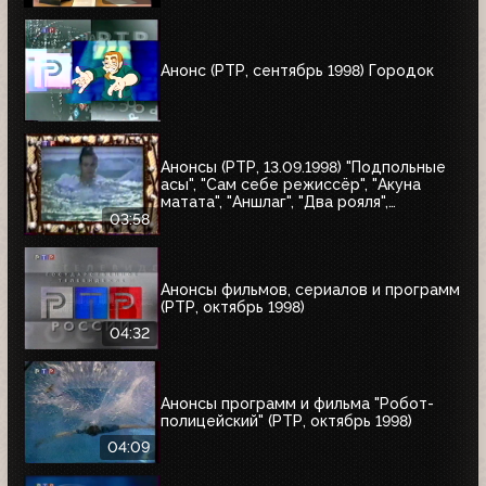
Анонс (РТР, сентябрь 1998) Городок
Анонсы (РТР, 13.09.1998) "Подпольные
асы", "Сам себе режиссёр", "Акуна
матата", "Аншлаг", "Два рояля",
"Городок", "Маски-шоу"
03:58
Анонсы фильмов, сериалов и программ
(РТР, октябрь 1998)
04:32
Анонсы программ и фильма "Робот-
полицейский" (РТР, октябрь 1998)
04:09