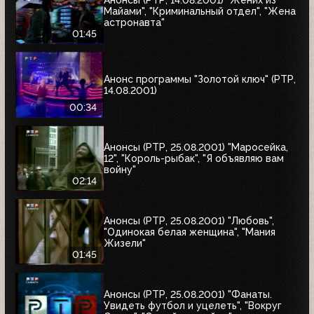
Анонсы (РТР, 14.08.2001) "Жених из
Майами", "Криминальный отдел", "Жена
астронавта"
01:45
Анонс программы "Золотой ключ" (РТР,
14.08.2001)
00:34
Анонсы (РТР, 25.08.2001) "Маросейка,
12", "Король-рыбак", "Я объявляю вам
войну"
02:14
Анонсы (РТР, 25.08.2001) "Любовь",
"Одинокая белая женщина", "Мания
Жизели"
01:45
Анонсы (РТР, 25.08.2001) "Фанаты.
Увидеть футбол и уцелеть", "Вокруг