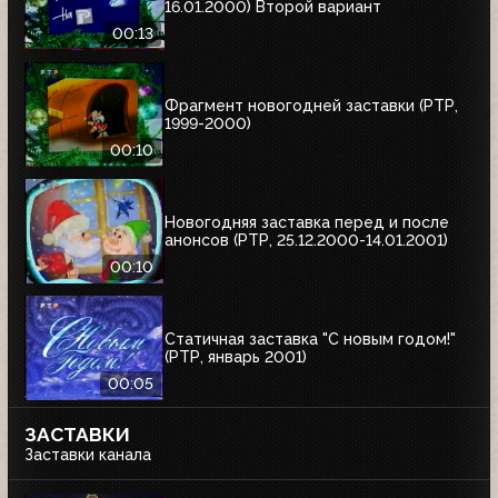
16.01.2000) Второй вариант
00:13
Фрагмент новогодней заставки (РТР,
1999-2000)
00:10
Новогодняя заставка перед и после
анонсов (РТР, 25.12.2000-14.01.2001)
00:10
Статичная заставка "С новым годом!"
(РТР, январь 2001)
00:05
ЗАСТАВКИ
Заставки канала