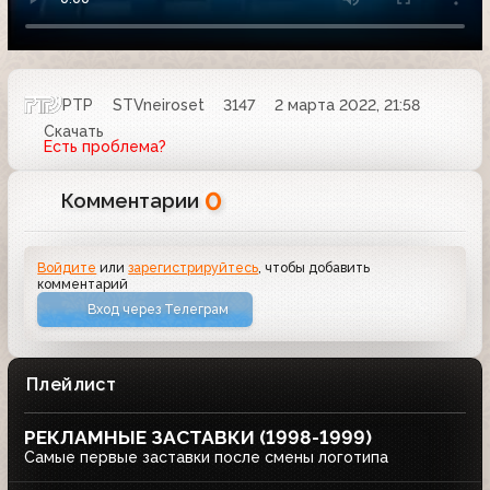
РТР
STVneiroset
3147
2 марта 2022, 21:58
Скачать
Есть проблема?
0
Комментарии
Войдите
или
зарегистрируйтесь
, чтобы добавить
комментарий
Вход через Телеграм
Плейлист
РЕКЛАМНЫЕ ЗАСТАВКИ (1998-1999)
Самые первые заставки после смены логотипа