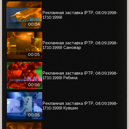
Рекламная заставка (РТР, 08.09.1998-
17.10.1999)
00:04
Рекламная заставка (РТР, 08.09.1998-
17.10.1999) Самовар
00:05
Рекламная заставка (РТР, 08.09.1998-
17.10.1999) Рябина
00:06
Рекламная заставка (РТР, 08.09.1998-
17.10.1999) Кувшин
00:05