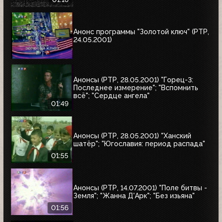
Анонс программы "Золотой ключ" (РТР,
24.05.2001)
Анонсы (РТР, 28.05.2001) "Горец-3:
Последнее измерение"; "Вспомнить
всё"; "Сердце ангела"
01:49
Анонсы (РТР, 28.05.2001) "Ханский
шатёр"; "Югославия: период распада"
01:55
Анонсы (РТР, 14.07.2001) "Поле битвы -
Земля"; "Жанна Д'Арк"; "Без изьяна"
01:56