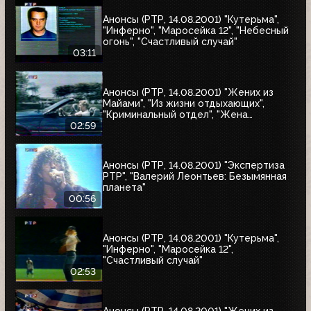
Анонсы (РТР, 14.08.2001) "Кутерьма",
"Инферно", "Маросейка 12", "Небесный
огонь", "Счастливый случай"
03:11
Анонсы (РТР, 14.08.2001) "Жених из
Майами", "Из жизни отдыхающих",
"Криминальный отдел", "Жена
астронавта", "Собиратель костей"
02:59
Анонсы (РТР, 14.08.2001) "Экспертиза
РТР", "Валерий Леонтьев: Безымянная
планета"
00:56
Анонсы (РТР, 14.08.2001) "Кутерьма",
"Инферно", "Маросейка 12",
"Счастливый случай"
02:53