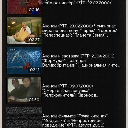
себе режиссёр" (РТР, 22.02.2000)
00:16
Анонсы (РТР, 23.02.2000) Чемпионат
мира по биатлону; "Гараж"; "Городок";
"Телеспецназ"; "Планета Земля";
"Вести"
02:37
Анонсы и заставка (РТР, 21.04.2000)
"Формула-1. Гран-при
Великобритании", Национальная Интел
Интернет-премия-2000, Старая
02:11
квартира
Анонсы (РТР, 09.07.2000)
"Смертельная ловушка";
"Телохранитель"; "Звонок в
преисподнюю"
01:50
Анонсы фильмов "Точка кипения",
"Мордашка" и "Непристойное
поведение" (РТР, август 2000)