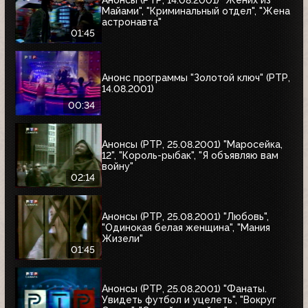
Анонсы (РТР, 14.08.2001) "Жених из
Майами", "Криминальный отдел", "Жена
астронавта"
01:45
Анонс программы "Золотой ключ" (РТР,
14.08.2001)
00:34
Анонсы (РТР, 25.08.2001) "Маросейка,
12", "Король-рыбак", "Я объявляю вам
войну"
02:14
Анонсы (РТР, 25.08.2001) "Любовь",
"Одинокая белая женщина", "Мания
Жизели"
01:45
Анонсы (РТР, 25.08.2001) "Фанаты.
Увидеть футбол и уцелеть", "Вокруг