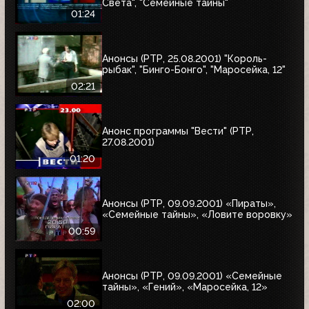
Света", "Семейные тайны"
01:24
Анонсы (РТР, 25.08.2001) "Король-
рыбак", "Бинго-Бонго", "Маросейка, 12"
02:21
Анонс программы "Вести" (РТР,
27.08.2001)
01:20
Анонсы (РТР, 09.09.2001) «Пираты»,
«Семейные тайны», «Ловите воровку»
00:59
Анонсы (РТР, 09.09.2001) «Семейные
тайны», «Гений», «Маросейка, 12»
02:00