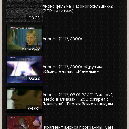
Анонс фильма "Газонокосильщик-2"
(РТР, 19.12.1999)
00:35
Анонсы (РТР, 2000)
06:08
Анонсы (РТР, 2000) «Друзья»,
«Экзистенция», «Меченые»
02:22
Анонсы (РТР, 03.01.2000) "Уиллоу";
"Небо в алмазах"; "200 сигарет";
"Калигула"; "Европейские каникулы
придурков"; "Эпидемия"; "Семья
04:00
напрокат"
Фрагмент анонса программы "Сам