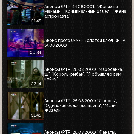
Анонсы (РТР, 14.08.2001) "Жених из
Майами", "Криминальный отдел", "Жена
астронавта"
01:45
Анонс программы "Золотой ключ" (РТР,
14.08.2001)
00:34
Анонсы (РТР, 25.08.2001) "Маросейка,
12", "Король-рыбак", "Я объявляю вам
войну"
02:14
Анонсы (РТР, 25.08.2001) "Любовь",
"Одинокая белая женщина", "Мания
Жизели"
01:45
Анонсы (РТР, 25.08.2001) "Фанаты.