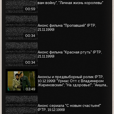
вам войну", "Личная жизнь королевы"
00:59
Анонс фильма "Пропавший" (РТР,
21.11.1999)
00:34
Анонс фильма "Красная ртуть" (РТР,
21.11.1999)
00:34
Анонсы и предвыборный ролик (РТР,
10.12.1999) "Урмас Отт с Владимиром
Жириновским"; "На здоровье!"; "Аншлаг.
Полный вперёд!"; юбилейный концерт
03:49
Людмилы Зыкиной; "30 лет вместе"
Анонс сериала "С новым счастьем!"
(РТР, 19.12.1999)