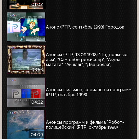
01:02
Анонс (РТР, сентябрь 1998) Городок
Анонсы (РТР, 13.09.1998) "Подпольные
асы", "Сам себе режиссёр", "Акуна
матата", "Аншлаг", "Два рояля",
"Городок", "Маски-шоу"
03:58
Анонсы фильмов, сериалов и программ
(РТР, октябрь 1998)
04:32
Анонсы программ и фильма "Робот-
полицейский" (РТР, октябрь 1998)
04:09