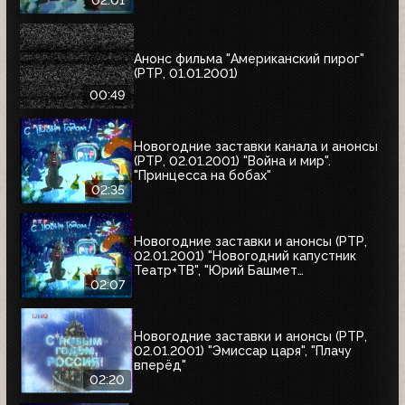
02:01
Анонс фильма "Американский пирог"
(РТР, 01.01.2001)
00:49
Новогодние заставки канала и анонсы
(РТР, 02.01.2001) "Война и мир".
"Принцесса на бобах"
02:35
Новогодние заставки и анонсы (РТР,
02.01.2001) "Новогодний капустник
Театр+ТВ", "Юрий Башмет
представляет", "Ефим Шифрин и его
02:07
приятели"
Новогодние заставки и анонсы (РТР,
02.01.2001) "Эмиссар царя", "Плачу
вперёд"
02:20