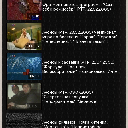
Фрагмент анонса программы "Сам
себе режиссёр" (РТР, 22.02.2000)
00:16
Анонсы (РТР, 23.02.2000) Чемпионат
мира по биатлону; "Гараж"; "Городок";
"Телеспецназ"; "Планета Земля";
"Вести"
02:37
Анонсы и заставка (РТР, 21.04.2000)
"Формула-1. Гран-при
Великобритании", Национальная Интел
Интернет-премия-2000, Старая
02:11
квартира
Анонсы (РТР, 09.07.2000)
"Смертельная ловушка";
"Телохранитель"; "Звонок в
преисподнюю"
01:50
Анонсы фильмов "Точка кипения",
"Мордашка" и "Непристойное