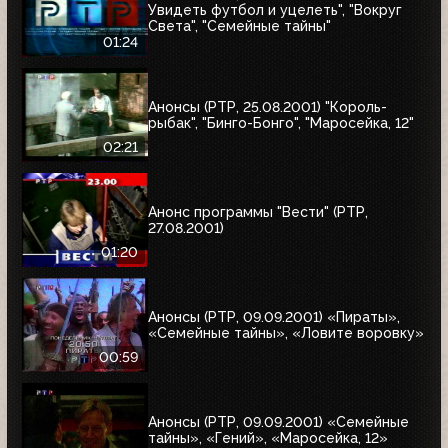
Увидеть футбол и уцелеть", "Вокруг
Света", "Семейные тайны"
01:24
Анонсы (РТР, 25.08.2001) "Король-
рыбак", "Бинго-Бонго", "Маросейка, 12"
02:21
Анонс программы "Вести" (РТР,
27.08.2001)
01:20
Анонсы (РТР, 09.09.2001) «Пираты»,
«Семейные тайны», «Ловите воровку»
00:59
Анонсы (РТР, 09.09.2001) «Семейные
тайны», «Гений», «Маросейка, 12»