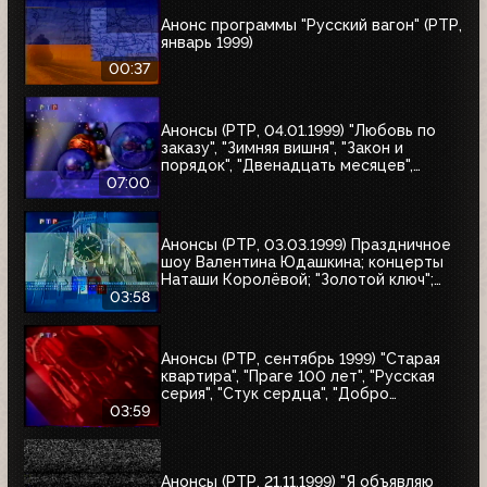
Анонс программы "Русский вагон" (РТР,
январь 1999)
00:37
Анонсы (РТР, 04.01.1999) "Любовь по
заказу", "Зимняя вишня", "Закон и
порядок", "Двенадцать месяцев",
"Приключения Иоанны", "Зимняя
07:00
вишня-2", "Зимняя вишня-3", "Колесо
любви", "Охота на бабочек", "Тот самый
Мюнхгаузен", "Жара в Лос-Анджелесе"
Анонсы (РТР, 03.03.1999) Праздничное
шоу Валентина Юдашкина; концерты
Наташи Королёвой; "Золотой ключ";
"Осторожно, двери закрываются"
03:58
Анонсы (РТР, сентябрь 1999) "Старая
квартира", "Праге 100 лет", "Русская
серия", "Стук сердца", "Добро
пожаловать, или Посторонним вход
03:59
воспрещён", "Маленький город", "Диана
и я"
Анонсы (РТР, 21.11.1999) "Я объявляю