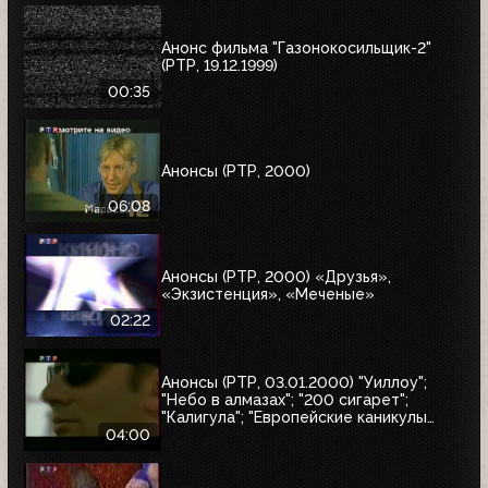
Анонс фильма "Газонокосильщик-2"
(РТР, 19.12.1999)
00:35
Анонсы (РТР, 2000)
06:08
Анонсы (РТР, 2000) «Друзья»,
«Экзистенция», «Меченые»
02:22
Анонсы (РТР, 03.01.2000) "Уиллоу";
"Небо в алмазах"; "200 сигарет";
"Калигула"; "Европейские каникулы
придурков"; "Эпидемия"; "Семья
04:00
напрокат"