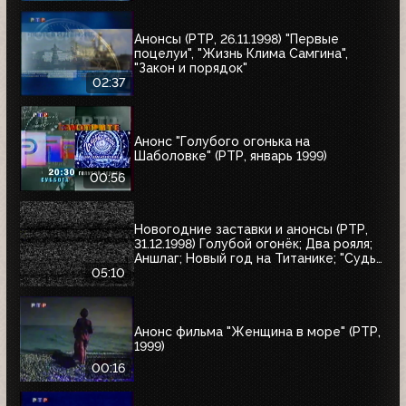
Анонсы (РТР, 26.11.1998) "Первые
поцелуи", "Жизнь Клима Самгина",
"Закон и порядок"
02:37
Анонс "Голубого огонька на
Шаболовке" (РТР, январь 1999)
00:56
Новогодние заставки и анонсы (РТР,
31.12.1998) Голубой огонёк; Два рояля;
Аншлаг; Новый год на Титанике; "Судья
Дредд"
05:10
Анонс фильма "Женщина в море" (РТР,
1999)
00:16