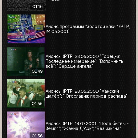
01:16
Анонс программы "Золотой ключ" (РТР,
24.05.2001)
Анонсы (РТР, 28.05.2001) "Горец-3:
Последнее измерение"; "Вспомнить
всё"; "Сердце ангела"
01:49
Анонсы (РТР, 28.05.2001) "Ханский
шатёр"; "Югославия: период распада"
01:55
Анонсы (РТР, 14.07.2001) "Поле битвы -
Земля"; "Жанна Д'Арк"; "Без изьяна"
01:56