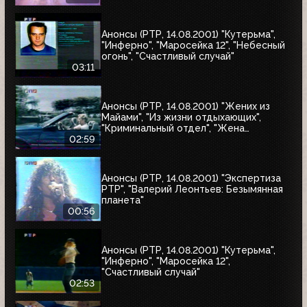
Анонсы (РТР, 14.08.2001) "Кутерьма",
"Инферно", "Маросейка 12", "Небесный
огонь", "Счастливый случай"
03:11
Анонсы (РТР, 14.08.2001) "Жених из
Майами", "Из жизни отдыхающих",
"Криминальный отдел", "Жена
астронавта", "Собиратель костей"
02:59
Анонсы (РТР, 14.08.2001) "Экспертиза
РТР", "Валерий Леонтьев: Безымянная
планета"
00:56
Анонсы (РТР, 14.08.2001) "Кутерьма",
"Инферно", "Маросейка 12",
"Счастливый случай"
02:53