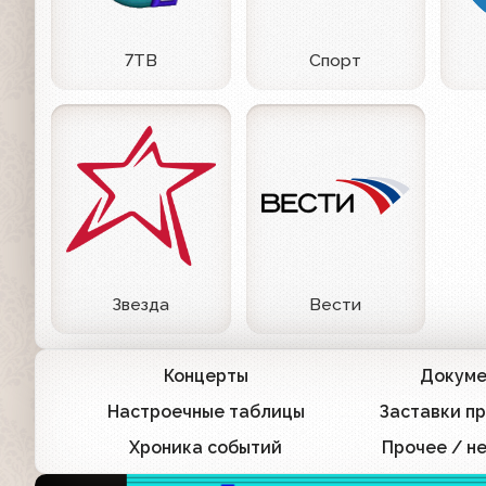
7ТВ
Спорт
Звезда
Вести
Концерты
Докуме
608
Настроечные таблицы
Заставки п
1
Хроника событий
Прочее / н
47