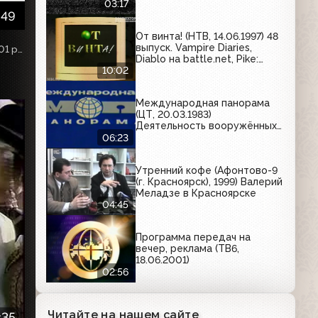
L'Oreal, Гранд, Биттнер,
03:17
Milagro
:49
От винта! (НТВ, 14.06.1997) 48
выпуск. Vampire Diaries,
Реклама та анонси на Новому телеканалі, ефір 5 липня 2001 року.
Diablo на battle.net, Pike:
Операция «Громовержец»
10:02
Международная панорама
(ЦТ, 20.03.1983)
Деятельность вооружённых
исламистских формирований
06:23
в Кандагаре
Утренний кофе (Афонтово-9
(г. Красноярск), 1999) Валерий
Меладзе в Красноярске
04:45
Программа передач на
вечер, реклама (ТВ6,
18.06.2001)
02:56
Читайте на нашем сайте
:35