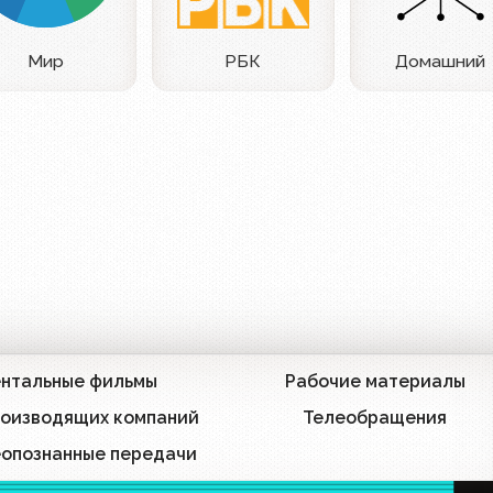
Мир
РБК
Домашний
нтальные фильмы
Рабочие материалы
685
роизводящих компаний
Телеобращения
42
еопознанные передачи
911