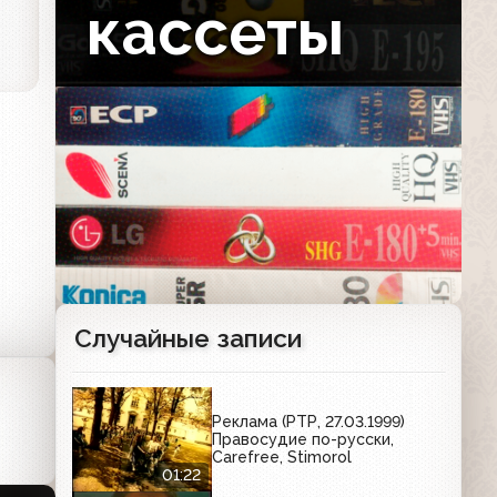
кассеты
Случайные записи
33
Реклама (РТР, 27.03.1999)
27
Правосудие по-русски,
Carefree, Stimorol
01:22