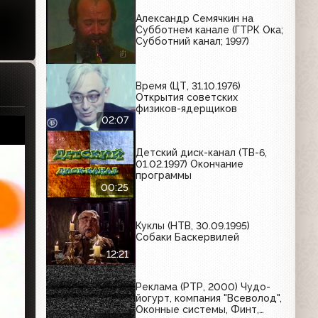
Александр Семячкин на
Субботнем канале (ГТРК Ока;
Субботний канал; 1997)
Время (ЦТ, 31.10.1976)
Открытия советских
физиков-ядерщиков
02:07
Детский диск-канал (ТВ-6,
01.02.1997) Окончание
программы
00:25
Куклы (НТВ, 30.09.1995)
Собаки Баскервилей
12:21
Реклама (РТР, 2000) Чудо-
йогурт, компания "Всеволод",
Оконные системы, Финт,