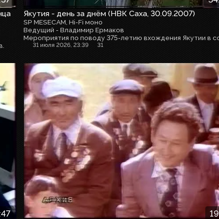
нца
Якутия - день за днём (НВК Саха, 30.09.2007)
SP MESECAM, Hi-Fi моно
Ведущий - Владимир Ермаков
в.
31 июля 2026, 23:39
31
:47
19