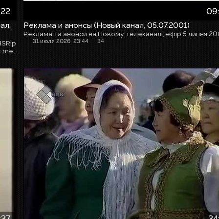
:22
09
ал.
Реклама и анонсы (Новый канал, 05.07.2001)
31 июля 2026, 23:44
34
HSRip
Мой телеграм канал с дампами CD/DVD дисков — https://t.me/CorplateCDRip
:37
34