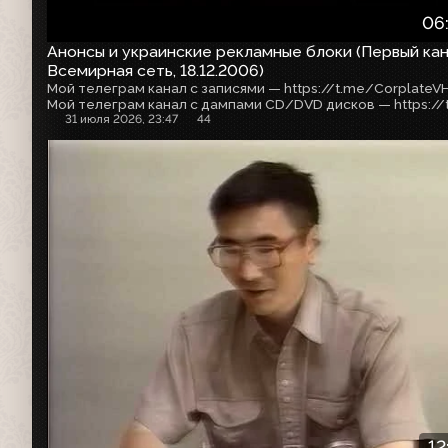
06
Анонсы и украинские рекламные блоки (Первый кан
Всемирная сеть, 18.12.2006)
Мой телеграм канал с записями — https://t.me/CorplateV
31 июля 2026, 23:47
44
12