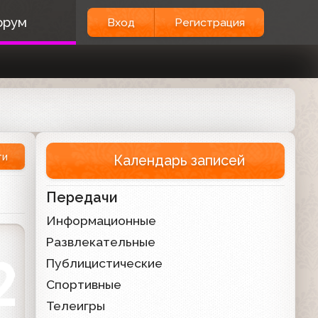
орум
Вход
Регистрация
ти
Календарь записей
Передачи
Информационные
Развлекательные
Публицистические
Спортивные
Телеигры