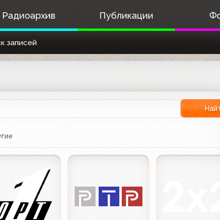
Радиоархив
Публикации
Ф
к записей
Най
гие