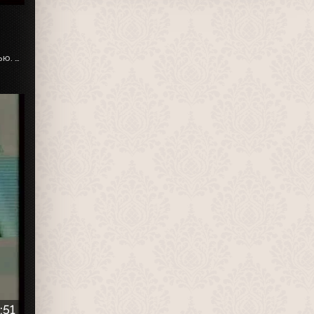
Республиканская конференция по борьбе с преступностью. Парад МВД на стадионе Туймаада
:51