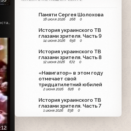
Памяти Сергея Шолохова
18 июля 2026
268
0
Мероприятия по поводу 375-летию вхождения Якутии в состав России. Сюжет Светланы РОГАЧЁВОЙ.
История украинского ТВ
глазами зрителя. Часть 9
14 июня 2026
656
0
История украинского ТВ
глазами зрителя. Часть 8
12 июня 2026
672
0
«Навигатор» в этом году
отмечает свой
тридцатилетний юбилей
2 июня 2026
828
0
История украинского ТВ
глазами зрителя. Часть 7
1 июня 2026
838
0
:12