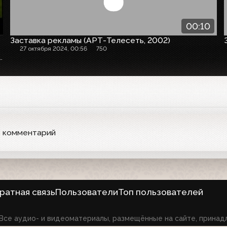
00:10
Заставка рекламы (АРТ-Телесеть, 2002)
27 октября 2024, 00:56
750
минается М.Покровский, который по решению Минюста РФ признан иноагентом !!!
ь комментарий
ратная связь
Пользователи
Топ пользователей
6 Все аудио- и видеоматериалы, размещённые на сайте, прина