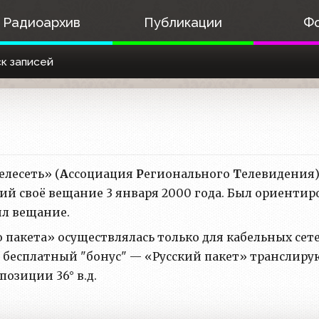
Радиоархив
Публикации
Ф
к записей
елесеть» (
А
ссоциация
Р
егионального
Т
елевидения
ий своё вещание 3 января 2000 года. Был ориентир
ил вещание.
 пакета» осуществлялась только для кабельных се
 бесплатный "бонус" — «Русский пакет» транслирую
позиции 36° в.д.