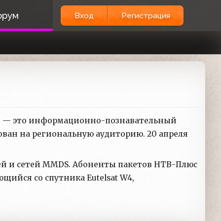
орум
Вход
Регистрация
) — это информационно-познавательный
ован на региональную аудиторию. 20 апреля
тей и сетей MMDS. Абоненты пакетов НТВ-Плюс
щийся со спутника Eutelsat W4,