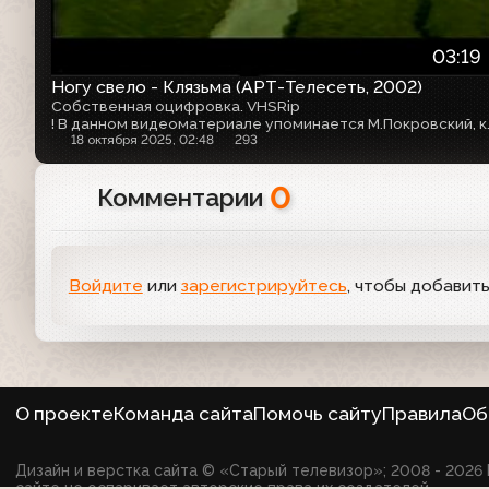
03:19
Ногу свело - Клязьма (АРТ-Телесеть, 2002)
Собственная оцифровка. VHSRip
! В данном видеоматериале упо
18 октября 2025, 02:48
293
0
Комментарии
Войдите
или
зарегистрируйтесь
, чтобы добавит
О проекте
Команда сайта
Помочь сайту
Правила
Об
Дизайн и верстка сайта © «Старый телевизор»; 2008 - 202
сайте не оспаривает авторские права их создателей.