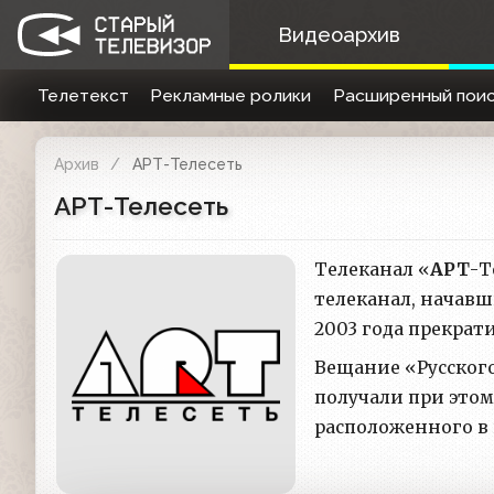
Видеоархив
Телетекст
Рекламные ролики
Расширенный поис
Архив
АРТ-Телесеть
АРТ-Телесеть
Телеканал «
АРТ
-Т
телеканал, начавш
2003 года прекрат
Вещание «Русского
получали при этом
расположенного в 