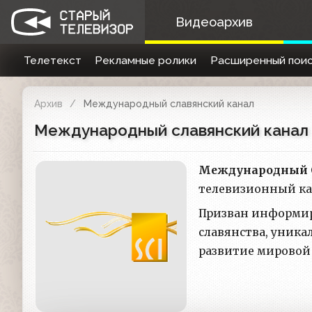
Видеоархив
Телетекст
Рекламные ролики
Расширенный поис
Архив
Международный славянский канал
Международный славянский канал
Международный 
телевизионный ка
Призван информиро
славянства, уника
развитие мировой