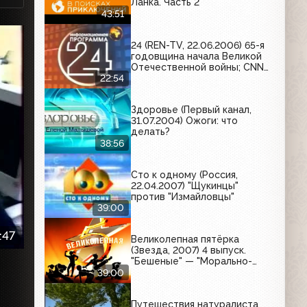
Ланка. Часть 2
43:51
24 (REN-TV, 22.06.2006) 65-я
годовщина начала Великой
Отечественной войны; CNN
опровергает собственное
22:54
сообщение о смерти
российских заложников в
Здоровье (Первый канал,
Ираке; выставка новых
31.07.2004) Ожоги: что
технологий в Москве
делать?
38:56
Сто к одному (Россия,
22.04.2007) "Щукинцы"
против "Измайловцы"
39:00
:47
Великолепная пятёрка
(Звезда, 2007) 4 выпуск.
"Бешеные" — "Морально-
волевые"
39:00
Путешествия натуралиста