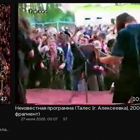
:47
10
Неизвестная программа (Талес [г. Алексеевка], 200
фрагмент)
27 июля 2026, 00:07
57
Периодически появляющиеся записи очевидно кем-то сделаны позже по небрежности. Кстати, интересно и то, что на этой записи есть технические неполадки с логотипом, кроме того, из-за логогенератора в исходнике был сильно обрезан левый край изображения. Видео загружено уже с обрезанной мусорной частью слева