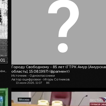
:01
Городу Свободному - 85 лет (ГТРК Амур [Амурска
Оцифровка s1tv. Не полностью и с ужасным качеством приёма во время записи.
область], 15.08.1997) (фрагмент)
Источник - Одноклассники
Автор оцифровки - Игорь Сотников
13 июля 2026, 11:07
86