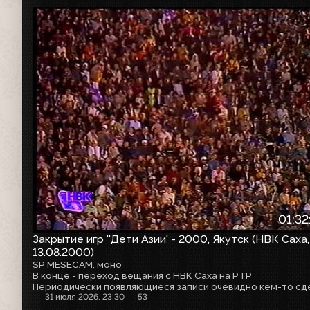
01:32
Закрытие игр ''Дети Азии' - 2000, Якутск (НВК Саха,
13.08.2000)
SP MESECAM, моно
В конце - переход вещания с НВК Саха на РТР
31 июля 2026, 23:30
53