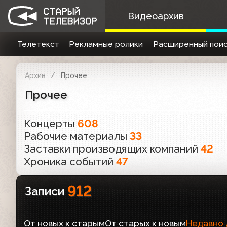
Видеоархив
Телетекст
Рекламные ролики
Расширенный поис
Архив
Прочее
Прочее
Концерты
608
Рабочие материалы
33
Заставки производящих компаний
42
Хроника событий
47
912
Записи
От новых к старым
От старых к новым
Недавно