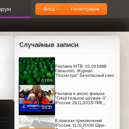
орум
Вход
Регистрация
Случайные записи
Реклама (НТВ, 05.09.1998)
Panasonic, Журнал
"Посмотри", Безопасный секс
01:09
Реклама и анонс фильма
"Смертельное оружие-3"
(Россия, 28.11.2003) ПИК,
Savage, Партия, Kaffa
05:37
Elgresso, Инком-Лада, Росно,
Garnier, Efes Pilsener, Orbit,
В поисках приключений
Maggi, Спортмастер,
(Россия, 15.01.2005) Шри-
Спортлото, Причуда