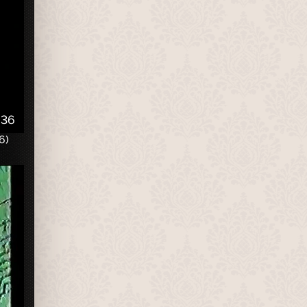
:36
6)