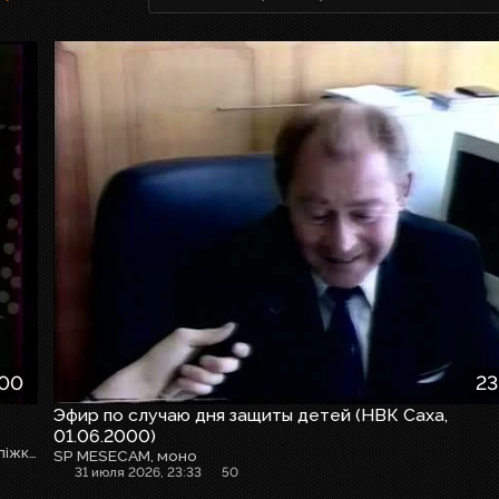
:00
23
Эфир по случаю дня защиты детей (НВК Саха,
01.06.2000)
ТВОЄ КІНО + анонс ПОДРОБИЦІ ТИЖНЯ перед фільмом "У ліжку з убивцею"
SP MESECAM, моно
31 июля 2026, 23:33
50