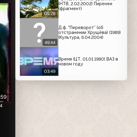
(НТВ, 2.02.2002) Пиренеи
(фрагмент)
05:28
Д.ф. “Переворот” (об
отстранении Хрущёва) (1989)
(Культура, 6.04.2004)
49:44
Время (ЦТ, 01.01.1980) ВАЗ в
новом году
03:49
:59
4