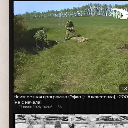
13
Неизвестная программа (Эфко [г. Алексеевка], ~200
[не с начала]
27 июля 2026, 00:06
56