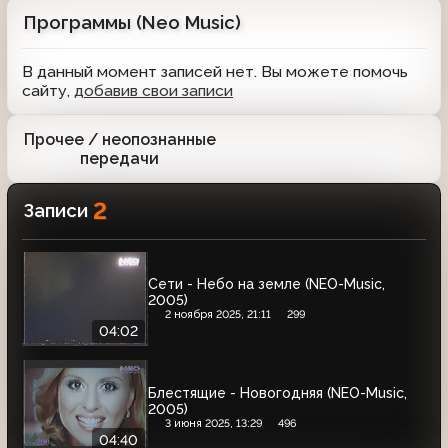
Программы (Neo Music)
В данный момент записей нет. Вы можете помочь
сайту,
добавив свои записи
Прочее / неопознанные
2
передачи
2
Записи
Сети - Небо на земле (NEO-Music,
2005)
2 ноября 2025, 21:11
299
04:02
Блестящие - Новогодняя (NEO-Music,
2005)
3 июня 2025, 13:29
496
04:40