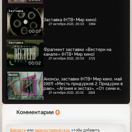
Заставка
Заставка (НТВ+ Мир кино)
27 октября 2021, 20:03
1994
00:07
Заставка
Фрагмент заставки «Вестерн на
канале» (НТВ+ Мир кино)
27 октября 2021, 20:03
1721
00:02
Анонс
Анонсы, заставки (НТВ+ Мир кино, май
1997) «Месть придурков 2. Придурки в
раю», «Агония и экстаз», «От семи и
выше»
27 октября 2021, 20:01
1818
0
Комментарии
Войдите
или
зарегистрируйтесь
, чтобы добавить