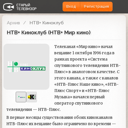
Вход
Регистрация
Архив
НТВ+ Киноклуб
НТВ+ Киноклуб (НТВ+ Мир кино)
Телеканал «Мир кино» начал
вещание 1 октября 1996 года в
рамках проекта «Система
спутникового телевидения НТВ-
Плюс» в аналоговом качестве. С
этого канала, а также с каналов
«НТВ-Плюс Наше кино», «НТВ-
Плюс Спорт» и «НТВ-Плюс
Музыка» начался первый
оператор спутникового
телевидения — НТВ-Плюс.
В первые месяцы существования обоих киноканалов
НТВ-Плюс их вещание было ограничено по времени —