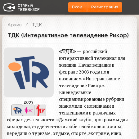
Вход
Регистрация
Архив
ТДК
ТДК (Интерактивное телевидение Рикор)
«ТДК»
— российский
интерактивный телеканал для
женщин. Начал вещание в
феврале 2003 года под
названием «Интерактивное
телевидение Рикор».
Еженедельные
специализированные рубрики
2003
знакомили с новинками и
тенденциями в различных
сферах деятельности: «Дамский клуб», программы для
молодежи, студенчества и любителей конного мира,
передачи о туризме, отдыхе, спорте, экстриме, кино,