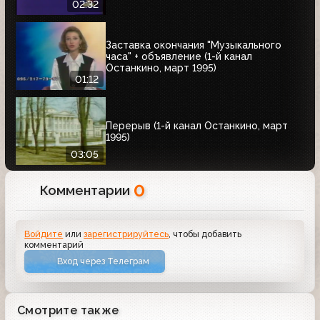
02:32
Заставка окончания "Музыкального
часа" + объявление (1-й канал
Останкино, март 1995)
01:12
Перерыв (1-й канал Останкино, март
1995)
03:05
0
Комментарии
Войдите
или
зарегистрируйтесь
, чтобы добавить
комментарий
Вход через Телеграм
Смотрите также