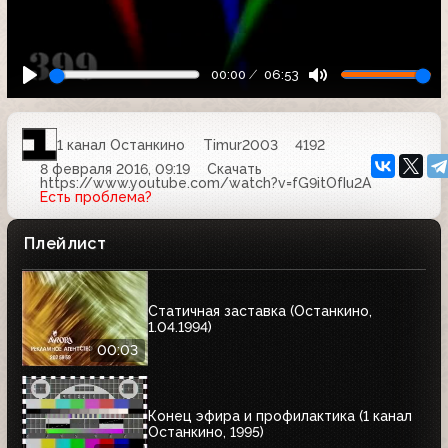
00:00
06:53
1 канал Останкино
Timur2003
4192
8 февраля 2016, 09:19
Скачать
https://www.youtube.com/watch?v=fG9itOfIu2A
Есть проблема?
Плейлист
Статичная заставка (Останкино,
1.04.1994)
00:03
Конец эфира и профилактика (1 канал
Останкино, 1995)