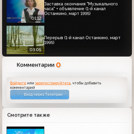
Заставка окончания "Музыкального
часа" + объявление (1-й канал
Останкино, март 1995)
01:12
Перерыв (1-й канал Останкино, март
1995)
03:05
0
Комментарии
Войдите
или
зарегистрируйтесь
, чтобы добавить
комментарий
Вход через Телеграм
Смотрите также